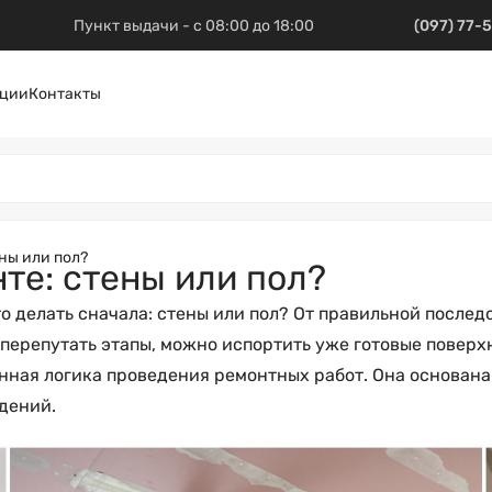
Пункт выдачи - с 08:00 до 18:00
(097) 77-
ции
Контакты
ны или пол?
те: стены или пол?
о делать сначала: стены или пол? От правильной послед
 перепутать этапы, можно испортить уже готовые поверх
нная логика проведения ремонтных работ. Она основана
дений.