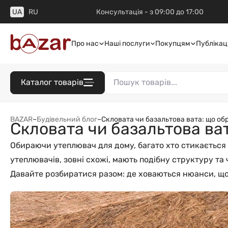
UA
RU
Консультація - з 09:00 до 17:00
Про нас
Наші послуги
Покупцям
Публікаці
Каталог товарів
BAZAR
–
Будівельний блог
–
Скловата чи базальтова вата: що об
Скловата чи базальтова ва
Обираючи утеплювач для дому, багато хто стикається
утеплювачів, зовні схожі, мають подібну структуру та
Давайте розбиратися разом: де ховаються нюанси, що 