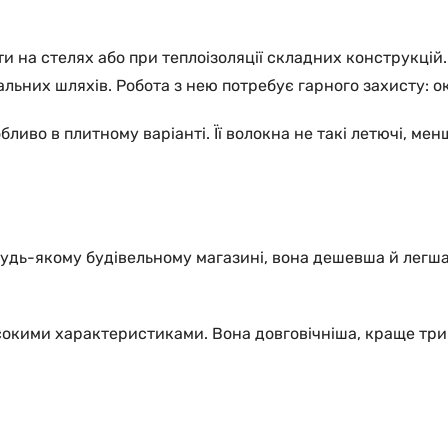
 на стелях або при теплоізоляції складних конструкцій. 
льних шляхів. Робота з нею потребує гарного захисту: о
ливо в плитному варіанті. Її волокна не такі летючі, мен
будь-якому будівельному магазині, вона дешевша й легша
сокими характеристиками. Вона довговічніша, краще трим