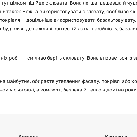
тут цілком підійде скловата. Вона легша, дешевша й чуд
ень також можна використовувати скловату, особливо я
 покрівля — доцільніше використовувати базальтову вату.
 будівлях, де важливі вогнестійкість і надійність, база
х робіт — сміливо беріть скловату. Вона впорається із
на майбутнє, обираєте утеплення фасаду, покрівлі або х
омія сьогодні, а комфорт, безпека й тепло в домі на роки
Каталог
Компанія