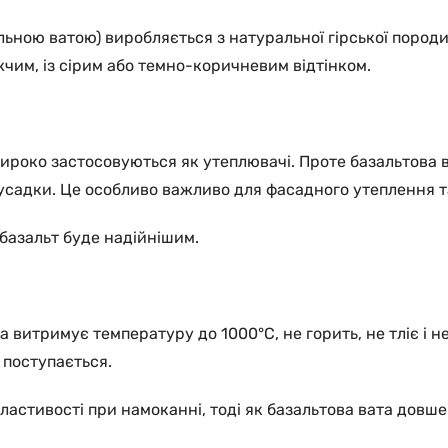
альною ватою) виробляється з натуральної гірської поро
жчим, із сірим або темно-коричневим відтінком.
ироко застосовуються як утеплювачі. Проте базальтова ва
садки. Це особливо важливо для фасадного утеплення та
 базальт буде надійнішим.
 витримує температуру до 1000°C, не горить, не тліє і н
 поступається.
астивості при намоканні, тоді як базальтова вата довше з