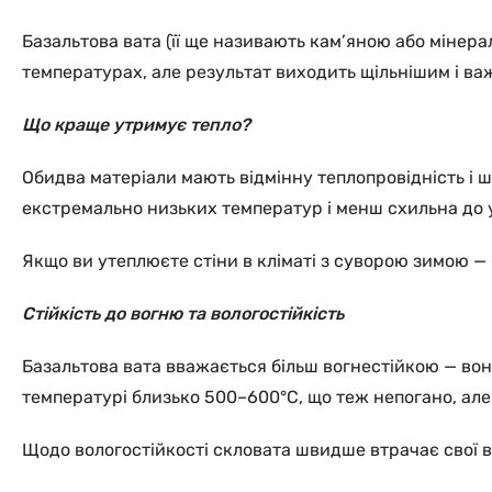
Базальтова вата (її ще називають кам’яною або мінер
температурах, але результат виходить щільнішим і ва
Що краще утримує тепло?
Обидва матеріали мають відмінну теплопровідність і ш
екстремально низьких температур і менш схильна до у
Якщо ви утеплюєте стіни в кліматі з суворою зимою —
Стійкість до вогню та вологостійкість
Базальтова вата вважається більш вогнестійкою — вона
температурі близько 500–600°C, що теж непогано, але
Щодо вологостійкості скловата швидше втрачає свої вл