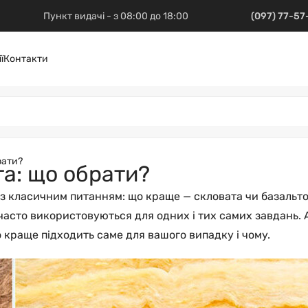
Пункт видачі - з 08:00 до 18:00
(097) 77-5
ї
Контакти
рати?
та: що обрати?
 з класичним питанням: що краще — скловата чи базальт
 часто використовуються для одних і тих самих завдань. 
краще підходить саме для вашого випадку і чому.