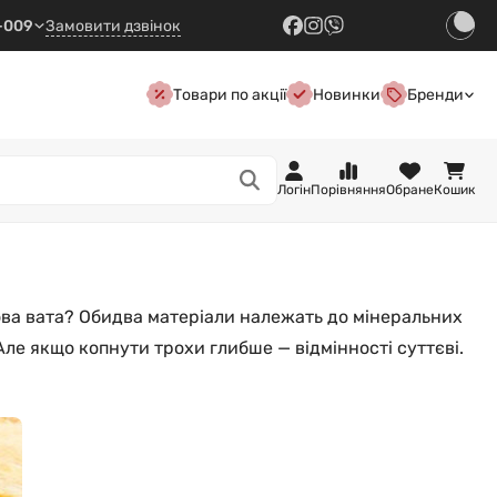
7-009
Замовити дзвінок
Товари по акції
Новинки
Бренди
Логін
Порівняння
Обране
Кошик
ова вата? Обидва матеріали належать до мінеральних
Але якщо копнути трохи глибше — відмінності суттєві.