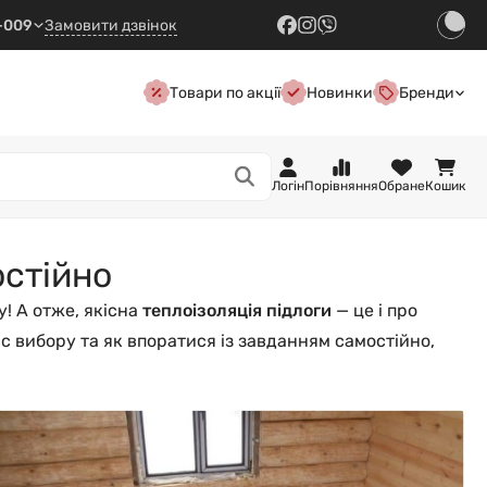
7-009
Замовити дзвінок
Товари по акції
Новинки
Бренди
Логін
Порівняння
Обране
Кошик
остійно
у! А отже, якісна
теплоізоляція підлоги
— це і про
с вибору та як впоратися із завданням самостійно,