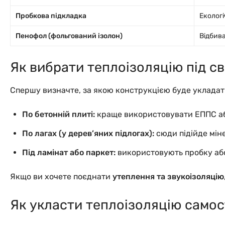
Пробкова підкладка
Екологі
Пенофол (фольгований ізолон)
Відбива
Як вибрати теплоізоляцію під с
Спершу визначте, за якою конструкцією буде укладати
По бетонній плиті:
краще використовувати ЕППС або
По лагах (у дерев’яних підлогах):
сюди підійде міне
Під ламінат або паркет:
використовують пробку або 
Якщо ви хочете поєднати
утеплення та звукоізоляцію
Як укласти теплоізоляцію самос