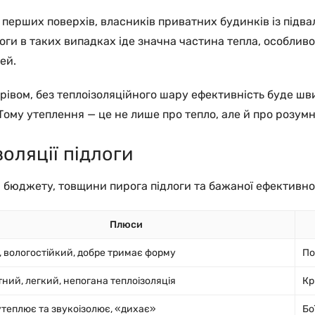
перших поверхів, власників приватних будинків із підвал
ги в таких випадках іде значна частина тепла, особливо 
ей.
грівом, без теплоізоляційного шару ефективність буде шв
 Тому утеплення — це не лише про тепло, але й про розум
оляції підлоги
, бюджету, товщини пирога підлоги та бажаної ефективно
Плюси
, вологостійкий, добре тримає форму
По
ний, легкий, непогана теплоізоляція
Кр
утеплює та звукоізолює, «дихає»
Бо