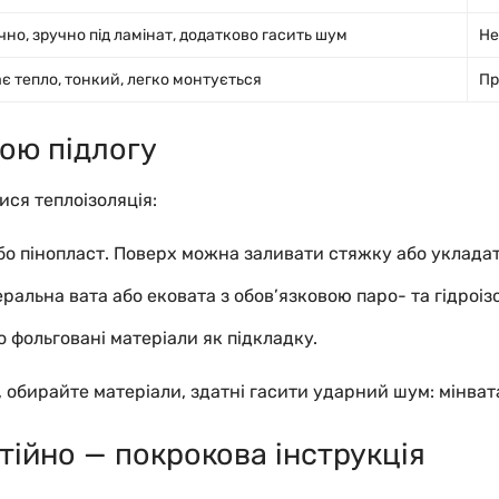
чно, зручно під ламінат, додатково гасить шум
Не
є тепло, тонкий, легко монтується
Пр
вою підлогу
ся теплоізоляція:
 пінопласт. Поверх можна заливати стяжку або укладат
ральна вата або ековата з обов’язковою паро- та гідроіз
фольговані матеріали як підкладку.
, обирайте матеріали, здатні гасити ударний шум: мінвата
тійно — покрокова інструкція