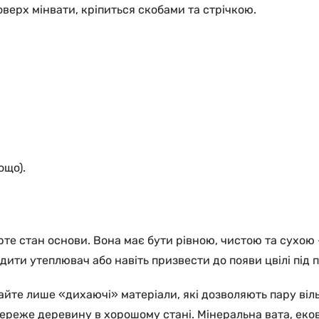
оверх мінвати, кріпиться скобами та стрічкою.
ощо).
рте стан основи. Вона має бути рівною, чистою та сухою
ити утеплювач або навіть призвести до появи цвілі під 
йте лише «дихаючі» матеріали, які дозволяють пару віл
ереже деревину в хорошому стані. Мінеральна вата, еков