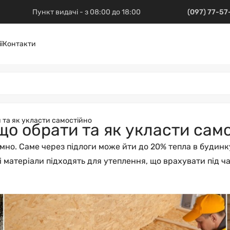
Пункт видачі - з 08:00 до 18:00
(097) 77-5
ї
Контакти
и та як укласти самостійно
 що обрати та як укласти сам
мно. Саме через підлоги може йти до 20% тепла в будинк
 матеріали підходять для утеплення, що врахувати під ча