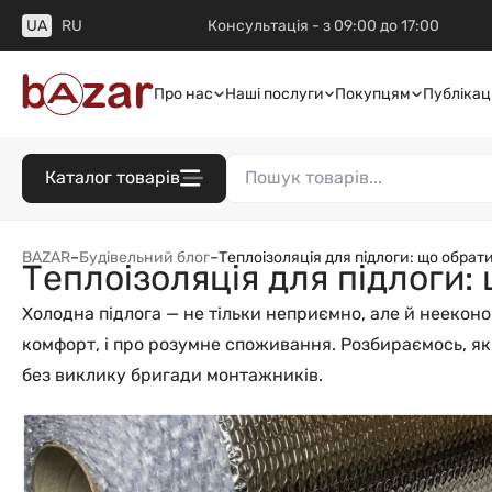
UA
RU
Консультація - з 09:00 до 17:00
Про нас
Наші послуги
Покупцям
Публікаці
Каталог товарів
BAZAR
–
Будівельний блог
–
Теплоізоляція для підлоги: що обрат
Теплоізоляція для підлоги:
Холодна підлога — не тільки неприємно, але й нееконо
комфорт, і про розумне споживання. Розбираємось, які
без виклику бригади монтажників.