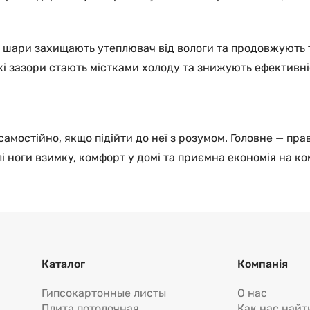
Ці шари захищають утеплювач від вологи та продовжують 
 зазори стають містками холоду та знижують ефективніст
амостійно, якщо підійти до неї з розумом. Головне — пр
лі ноги взимку, комфорт у домі та приємна економія на к
Каталог
Компанія
Гипсокартонные листы
О нас
Плита потолочная
Как нас найт