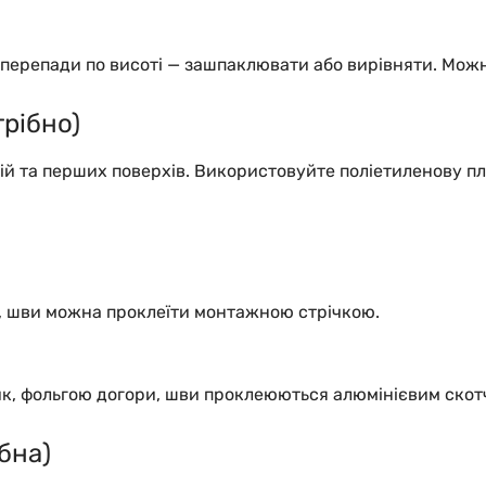
а перепади по висоті — зашпаклювати або вирівняти. Мо
трібно)
й та перших поверхів. Використовуйте поліетиленову плі
, шви можна проклеїти монтажною стрічкою.
ик, фольгою догори, шви проклеюються алюмінієвим скот
бна)