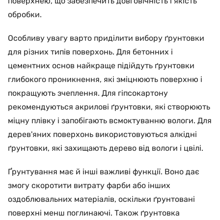
поверхнею, що забезпечить довговічність і якість
обробки.
Особливу увагу варто приділити вибору ґрунтовки
для різних типів поверхонь. Для бетонних і
цементних основ найкраще підійдуть ґрунтовки
глибокого проникнення, які зміцнюють поверхню і
покращують зчеплення. Для гіпсокартону
рекомендуються акрилові ґрунтовки, які створюють
міцну плівку і запобігають всмоктуванню вологи. Для
дерев'яних поверхонь використовуються алкідні
ґрунтовки, які захищають дерево від вологи і цвілі.
Ґрунтування має й інші важливі функції. Воно дає
змогу скоротити витрату фарби або інших
оздоблювальних матеріалів, оскільки ґрунтовані
поверхні менш поглинаючі. Також ґрунтовка