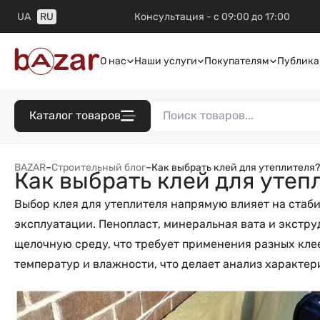
UA
RU
Консультация - с 09:00 до 17:00
О нас
Наши услуги
Покупателям
Публика
Каталог товаров
BAZAR
–
Строительный блог
–
Как выбрать клей для утеплителя?
Как выбрать клей для утеп
Выбор клея для утеплителя напрямую влияет на стаб
эксплуатации. Пенопласт, минеральная вата и экстр
щелочную среду, что требует применения разных клее
температур и влажности, что делает анализ характер