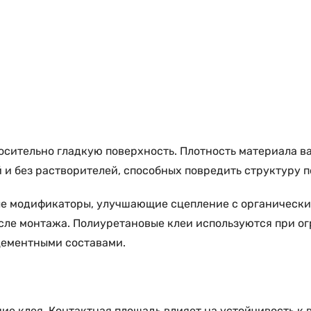
сительно гладкую поверхность. Плотность материала вар
и без растворителей, способных повредить структуру п
ые модификаторы, улучшающие сцепление с органическ
осле монтажа. Полиуретановые клеи используются при о
цементными составами.
ие клея. Контактная площадь влияет на устойчивость к