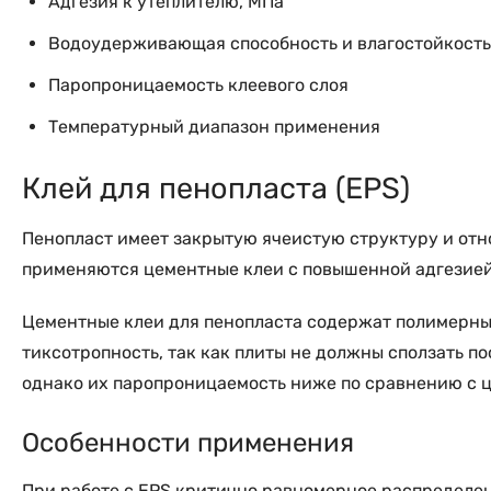
Адгезия к утеплителю, МПа
Водоудерживающая способность и влагостойкость
Паропроницаемость клеевого слоя
Температурный диапазон применения
Клей для пенопласта (EPS)
Пенопласт имеет закрытую ячеистую структуру и отно
применяются цементные клеи с повышенной адгезией 
Цементные клеи для пенопласта содержат полимерн
тиксотропность, так как плиты не должны сползать п
однако их паропроницаемость ниже по сравнению с 
Особенности применения
При работе с EPS критично равномерное распределен