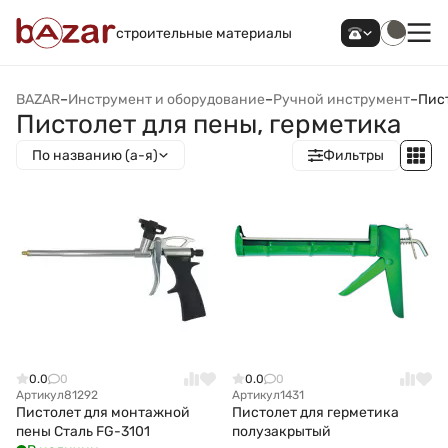
строительные материалы
BAZAR
–
Инструмент и оборудование
–
Ручной инструмент
–
Пист
Пистолет для пены, герметика
По названию (а-я)
Фильтры
0.0
0
0.0
0
Артикул
81292
Артикул
1431
Пистолет для монтажной
Пистолет для герметика
пены Сталь FG-3101
полузакрытый