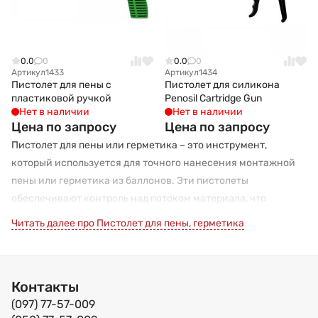
0.0
0
0.0
0
Артикул
1433
Артикул
1434
Пистолет для пены с
Пистолет для силикона
пластиковой ручкой
Penosil Cartridge Gun
Нет в наличии
Нет в наличии
Цена по запросу
Цена по запросу
Пистолет для пены или герметика – это инструмент,
который используется для точного нанесения монтажной
пены или герметика из баллонов. Эти пистолеты
обеспечивают контроль над потоком материала, что
позволяет аккуратно и равномерно заполнять швы, зазоры и
Читать далее про Пистолет для пены, герметика
трещины.
Основные компоненты и особенности пистолета для пены
или герметика:
Контакты
(097) 77-57-009
Ручка: удобная для удержания рука, обеспечивающая