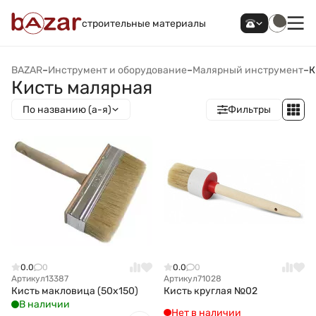
строительные материалы
BAZAR
–
Инструмент и оборудование
–
Малярный инструмент
–
К
Кисть малярная
По названию (а-я)
Фильтры
0.0
0
0.0
0
Артикул
13387
Артикул
71028
Кисть макловица (50x150)
Кисть круглая №02
В наличии
Нет в наличии