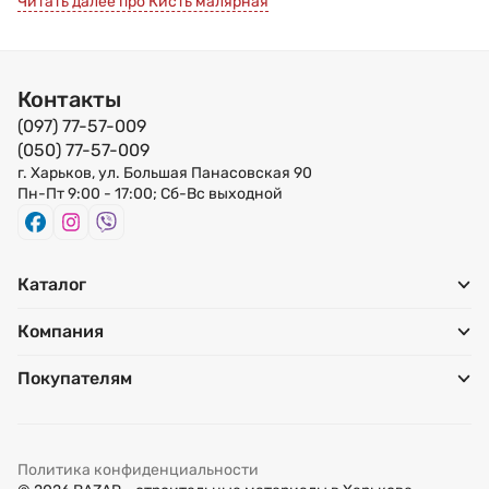
Читать далее про Кисть малярная
Виды малярных кистей и их применение
Плоские флейцевые кисти предназначены для
Контакты
окрашивания, лакирования, грунтования различных
(097) 77-57-009
поверхностей. С их помощью можно получить ровную
(050) 77-57-009
гладкую поверхность. Она помогает сгладить
г. Харьков, ул. Большая Панасовская 90
Пн-Пт 9:00 - 17:00; Сб-Вс выходной
свежеокрашенные поверхности и удалить все потеки и
следы грубого нанесения краски или лака.
Флейцевание осуществляется кончиками щетины
сухой кисти. Ширина от 25 до 100 мм.
Каталог
Радиаторные кисти на длинной изогнутой ручке
Компания
используются для окрашивания труднодоступных мест,
таких как радиаторы отопления, трубы, углы,
Покупателям
профильные промежутки. Ширина от 20 до 150 мм.
Ручные кисти круглой формы используются для
грунтования и окрашивания поверхностей небольшой
Политика конфиденциальности