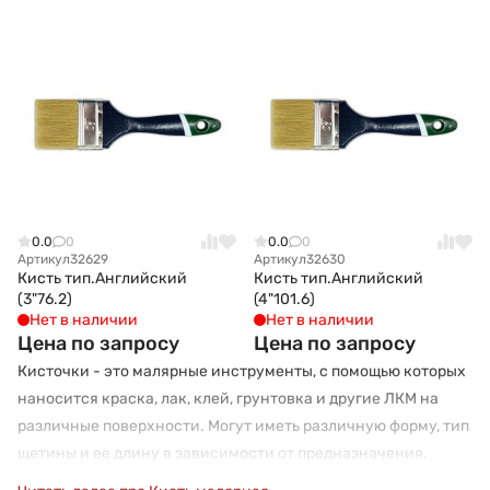
0.0
0
0.0
0
Артикул
32629
Артикул
32630
Кисть тип.Английский
Кисть тип.Английский
(3"76.2)
(4"101.6)
Нет в наличии
Нет в наличии
Цена по запросу
Цена по запросу
Кисточки - это малярные инструменты, с помощью которых
наносится краска, лак, клей, грунтовка и другие ЛКМ на
различные поверхности. Могут иметь различную форму, тип
щетины и ее длину в зависимости от предназначения.
Могут иметь натуральную и искусственную щетину.