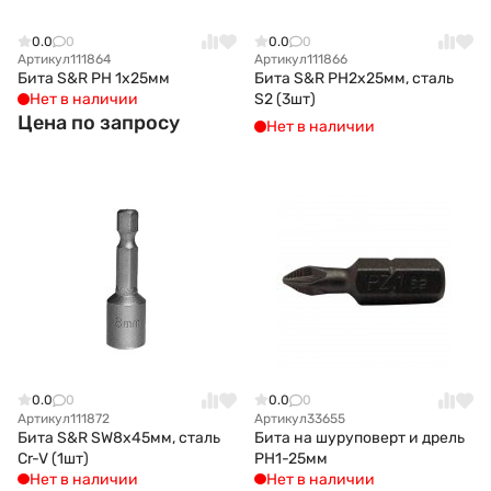
0.0
0
0.0
0
Артикул
111864
Артикул
111866
Бита S&R PH 1х25мм
Бита S&R PH2x25мм, сталь
Нет в наличии
S2 (3шт)
Цена по запросу
Нет в наличии
0.0
0
0.0
0
Артикул
111872
Артикул
33655
Бита S&R SW8x45мм, сталь
Бита на шуруповерт и дрель
Cr-V (1шт)
РH1-25мм
Нет в наличии
Нет в наличии