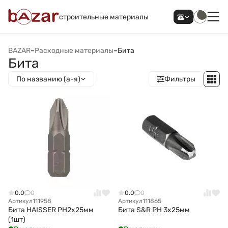
строительные материалы
BAZAR
–
Расходные материалы
–
Бита
Бита
По названию (а-я)
Фильтры
0.0
0
0.0
0
Артикул
111958
Артикул
111865
Бита HAISSER РН2x25мм
Бита S&R PH 3х25мм
(1шт)