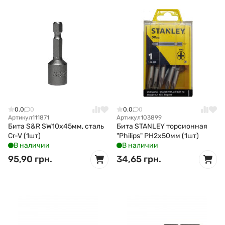
0.0
0
0.0
0
Артикул
111871
Артикул
103899
Бита S&R SW10x45мм, сталь
Бита STANLEY торсионная
Cr-V (1шт)
"Philips" PH2х50мм (1шт)
В наличии
В наличии
95,90 грн.
34,65 грн.