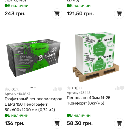
(12+ кг/м3)
кг/м3)
В наличии
В наличии
243 грн.
121,50 грн.
0.0
0
0.0
0
Артикул
73445
Артикул
104867
Пенопласт 40мм М-25
Графитовый пенополистирол
"Комфорт" (8кг/м3)
L EPS 150 Пенографит
50x600x1200 мм (0,72 м2)
В наличии
В наличии
136 грн.
58,30 грн.