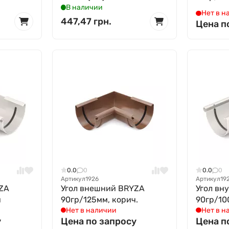
В наличии
Нет в н
447,47 грн.
Цена п
0.0
0
0.0
0
Артикул
1926
Артикул
19
ZA
Угол внешний BRYZA
Угол вн
й
90гр/125мм, корич.
90гр/10
Нет в наличии
Нет в н
у
Цена по запросу
Цена п