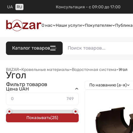
UA
RU
Консультация - с 09:00 до 17:00
О нас
Наши услуги
Покупателям
Публика
Каталог товаров
BAZAR
–
Кровельные материалы
–
Водосточная система
–
Угол
Угол
Фильтр товаров
По названию (а-я)
Цена UAH
Показывать
(
25
)