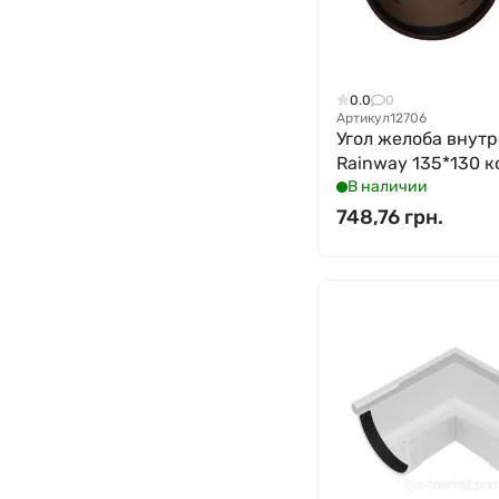
0.0
0
Артикул
12706
Угол желоба внут
Rainway 135*130 к
В наличии
748,76 грн.