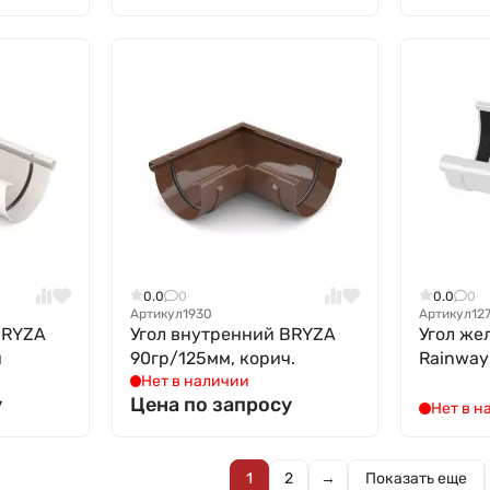
0.0
0
0.0
0
Артикул
1930
Артикул
12
BRYZA
Угол внутренний BRYZA
Угол же
й
90гр/125мм, корич.
Rainway
Нет в наличии
у
Цена по запросу
Нет в н
1
2
→
Показать еще