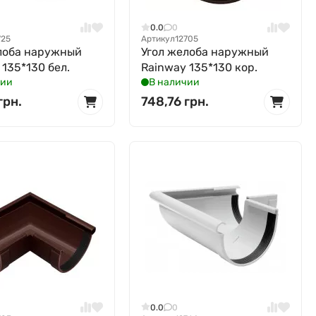
0.0
0
725
Артикул
12705
лоба наружный
Угол желоба наружный
 135*130 бел.
Rainway 135*130 кор.
чии
В наличии
грн.
748,76 грн.
0.0
0