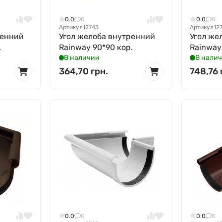
0.0
0
0.0
0
Артикул
12743
Артикул
12
ренний
Угол желоба внутренний
Угол же
.
Rainway 90*90 кор.
Rainway
В наличии
В нали
364,70 грн.
748,76 
0.0
0
0.0
0