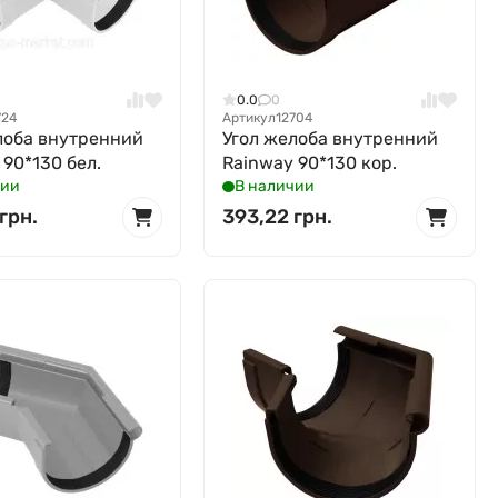
0.0
0
724
Артикул
12704
лоба внутренний
Угол желоба внутренний
 90*130 бел.
Rainway 90*130 кор.
чии
В наличии
грн.
393,22 грн.