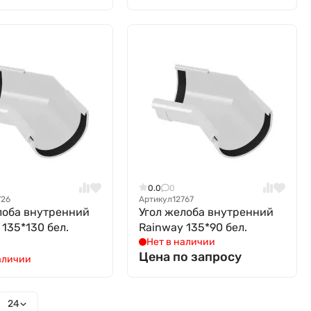
0.0
0
726
Артикул
12767
лоба внутренний
Угол желоба внутренний
 135*130 бел.
Rainway 135*90 бел.
Нет в наличии
Цена по запросу
аличии
24