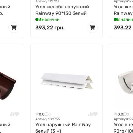
Артикул
12723
Артикул
12
жный
Угол желоба наружный
Угол же
р.
Rainway 90*130 белый
Rainway
В наличии
В нали
393,22 грн.
393,22 
0.0
0
0.0
0
Артикул
89755
Артикул
19
жный
Угол наружный RainWay
Угол вн
.
белый (3 м)
90гр/10