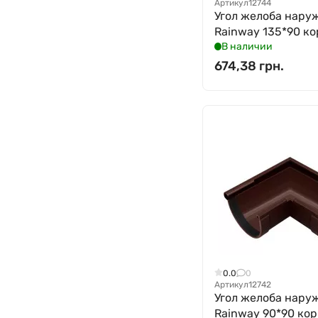
Артикул
12744
Угол желоба нару
Rainway 135*90 ко
В наличии
674,38 грн.
0.0
0
Артикул
12742
Угол желоба нару
Rainway 90*90 кор