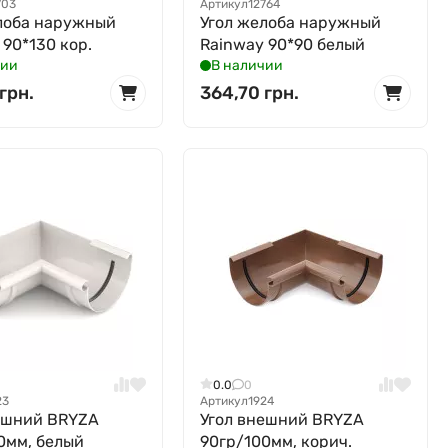
703
Артикул
12764
лоба наружный
Угол желоба наружный
 90*130 кор.
Rainway 90*90 белый
чии
В наличии
грн.
364,70 грн.
0.0
0
23
Артикул
1924
ешний BRYZA
Угол внешний BRYZA
0мм, белый
90гр/100мм, корич.