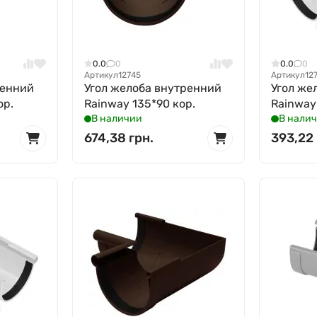
0.0
0
0.0
0
Артикул
12745
Артикул
12
ренний
Угол желоба внутренний
Угол же
ор.
Rainway 135*90 кор.
Rainway
В наличии
В нали
674,38 грн.
393,22 