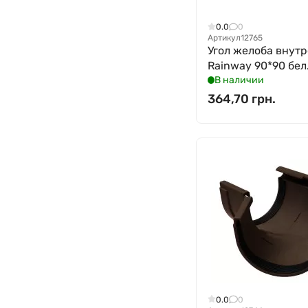
0.0
0
Артикул
12765
Угол желоба внут
Rainway 90*90 бел
В наличии
364,70 грн.
0.0
0