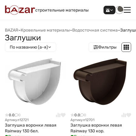
строительные материалы
BAZAR
–
Кровельные материалы
–
Водосточная система
–
Заглуш
Заглушки
По названию (а-я)
Фильтры
0.0
0
0.0
0
Артикул
12721
Артикул
12701
Заглушка воронки левая
Заглушка воронки левая
Rainway 130 бел.
Rainway 130 кор.