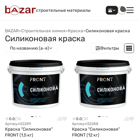
строительные материалы
BAZAR
–
Строительная химия
–
Краска
–
Силиконовая краска
Силиконовая краска
По названию (а-я)
Фильтры
0.0
0
0.0
0
Артикул
32289
Артикул
32288
Краска "Силиконовая"
Краска "Силиконовая"
FRONT (1,5 кг)
FRONT (12 кг)