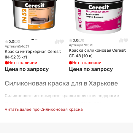
0.0
0
0.0
0
Артикул
70575
Артикул
54631
Краска силиконовая Ceresit
Краска интерьерная Ceresit
CT-48 (10 л)
IN-52 (5 кг)
Нет в наличии
Нет в наличии
Цена по запросу
Цена по запросу
Силиконовая краска для в Харькове
Силиконовые интерьерные краски являются недорогим,
экологичным, качественным и универсальным
Читать далее про Силиконовая краска
лакокрасочным материалом для покрытия стен. Они
изготавливаются в виде суспензии, имеющей различную
степень густоты, и легко наносятся обычными малярными
инструментами.