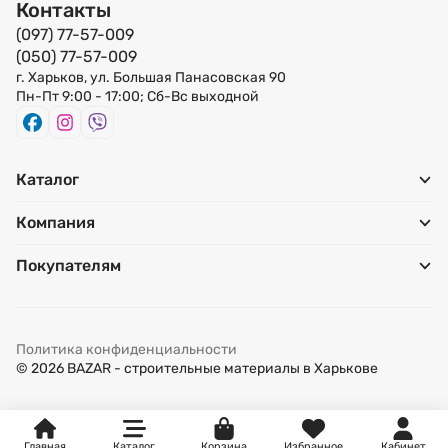
Контакты
(097) 77-57-009
В нашем интернет-магазине «БАЗАР» в Харькове
(050) 77-57-009
представлен широкий выбор красок на силиконовой основе
г. Харьков, ул. Большая Панасовская 90
по самым доступным ценам таких известных
Пн-Пт 9:00 - 17:00; Сб-Вс выходной
производителей как: «роlіfаrb», «MGF Mаttlаtех», «еskаrо»,
«аnsеrglоb», «Tоtus еkо Fаrbе» и других марок, которые
можно купить как оптом, так и в розницу.
Каталог
Особенности красок на силиконовой
Компания
основе
Покупателям
Силиконовые ЛКМ включает в себя несколько важных
ингредиентов, таких как:
Политика конфиденциальности
вода (испаряясь, она обеспечивает быстрое высыхание
© 2026 BAZAR - строительные материалы в Харькове
краски);
пигменты (красители, придающие составам
необходимый цвет);
Главная
Каталог
Корзина
Избранное
Кабинет