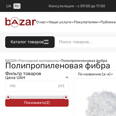
UA
RU
Консультация - с 09:00 до 17:00
О нас
Наши услуги
Покупателям
Публика
Каталог товаров
BAZAR
–
Расходные материалы
–
Полипропиленовая фибра
Полипропиленовая фибра
Фильтр товаров
По названию (а-я)
Цена UAH
Показывать
(
2
)