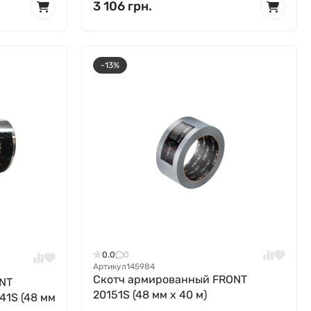
3 106 грн.
-13%
0.0
0
Артикул
145984
Скотч армированный FRONT
NT
20151S (48 мм x 40 м)
41S (48 мм