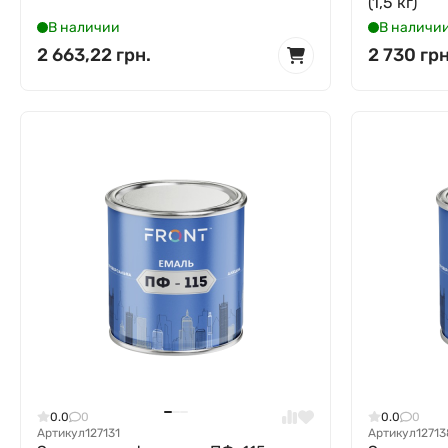
(1,5 кг)
В наличии
В наличи
2 663,22 грн.
2 730 грн
0.0
0
0.0
0
Артикул
127131
Артикул
12713