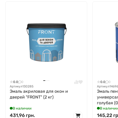
0.0
0
0.0
0
Артикул
130285
Артикул
1469
Эмаль акриловая для окон и
Эмаль пен
дверей "FRONT" (2 кг)
универсал
голубая (0,
В наличии
В наличи
431,96 грн.
145,22 гр