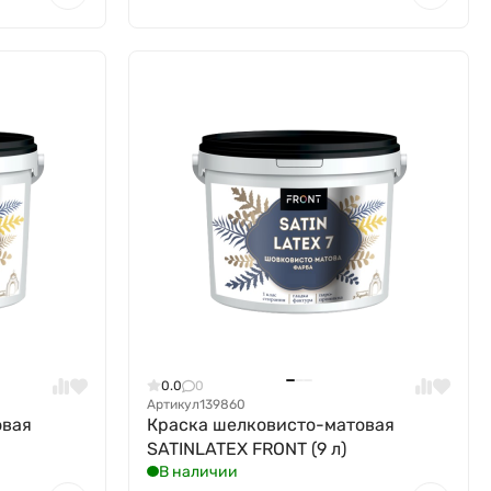
0.0
0
Артикул
139860
овая
Краска шелковисто-матовая
SATINLATEX FRONT (9 л)
В наличии