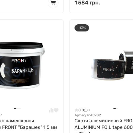
1 584 грн.
-13%
0.0
0
7
Артикул
145982
ка камешковая
Скотч алюминиевый FRO
 FRONT "Барашек" 1.5 мм
ALUMINIUM FOIL tape 600