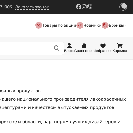
57-009
Заказать звонок
Товары по акции
Новинки
Бренды
Войти
Сравнение
Избранное
Корзина
сочных продуктов.
 нашего национального производителя лакокрасочных
ецептурами и качеством выпускаемых продуктов.
рькове и области, партнером лучших дизайнеров и