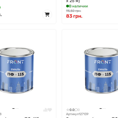
x 25 м)
В наличии
и
95,50 грн.
.
83 грн.
0.0
0
8
Артикул
127139