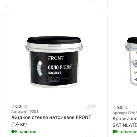
0.0
0
0.0
0
Артикул
149201
Артикул
1398
Жидкое стекло натриевое FRONT
Краска ш
(1,4 кг)
SATINLATE
В наличии
В наличи