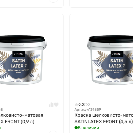
0.0
0
58
Артикул
139859
елковисто-матовая
Краска шелковисто-мат
X FRONT (0,9 л)
SATINLATEX FRONT (4,5 л)
и
В наличии