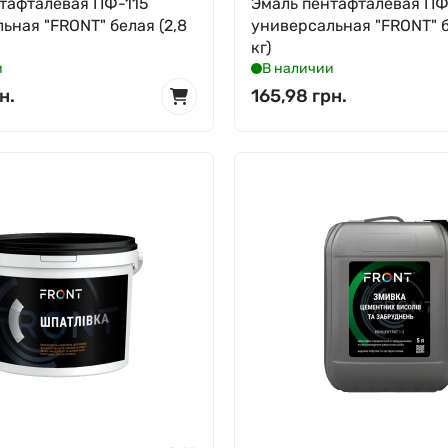
тафталевая ПФ-115
Эмаль пентафталевая ПФ
ьная "FRONT" белая (2,8
универсальная "FRONT" б
кг)
и
В наличии
н.
165,98 грн.