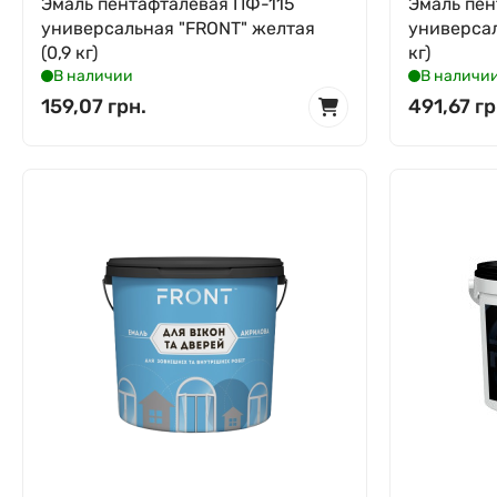
Эмаль пентафталевая ПФ-115
Эмаль пен
универсальная "FRONT" желтая
универсал
(0,9 кг)
кг)
В наличии
В наличи
159,07 грн.
491,67 гр