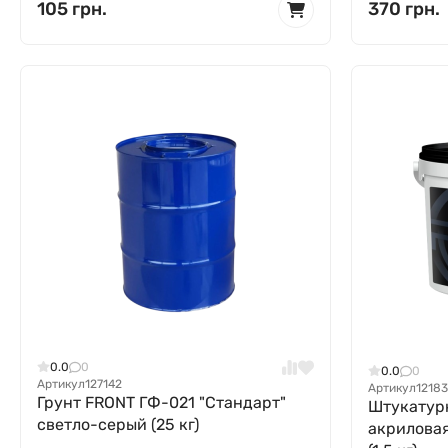
105 грн.
370 грн.
0.0
0
0.0
0
Артикул
127142
Артикул
12183
Грунт FRONT ГФ-021 "Стандарт"
Штукатур
светло-серый (25 кг)
акриловая