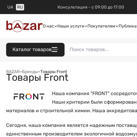
UA
RU
Консультация - с 09:00 до 17:00
О нас
Наши услуги
Покупателям
Публика
Каталог товаров
BAZAR
–
Бренды
–
Товары Front
Товары Front
Наша компания "FRONT" сосредоточ
Наши критерии были сформированы
материалов и строительной химии. Наша аккредитова
Сегодня, наша компания является надежным поставщи
единственным производителем экологичной водоэмуль