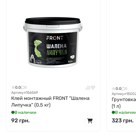
0.0
0
0.0
0
Артикул
156569
Артикул
1500
Клей монтажный FRONT "Шалена
Грунтовка
Липучка" (0,5 кг)
(1 л)
В наличии
В наличи
92 грн.
323 грн.