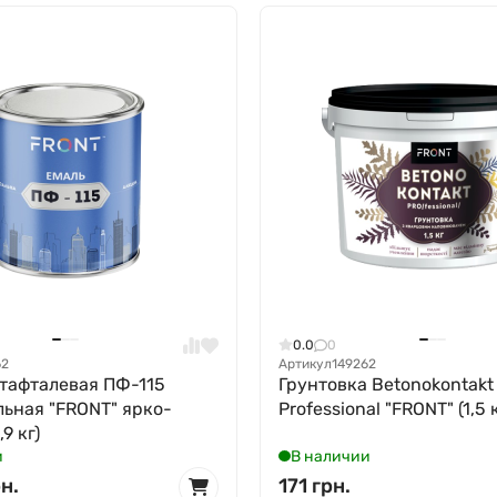
0.0
0
62
Артикул
149262
тафталевая ПФ-115
Грунтовка Betonokontakt
ьная "FRONT" ярко-
Professional "FRONT" (1,5 
9 кг)
и
В наличии
н.
171 грн.