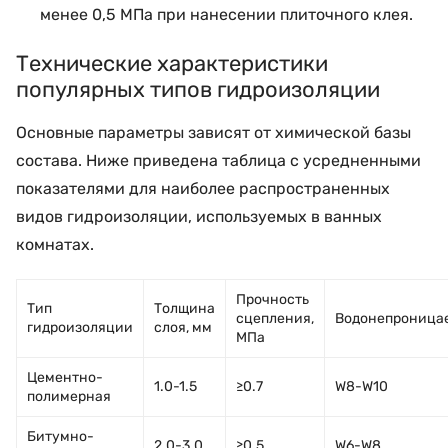
менее 0,5 МПа при нанесении плиточного клея.
Технические характеристики
популярных типов гидроизоляции
Основные параметры зависят от химической базы
состава. Ниже приведена таблица с усредненными
показателями для наиболее распространенных
видов гидроизоляции, используемых в ванных
комнатах.
Прочность
Тип
Толщина
сцепления,
Водонепроница
гидроизоляции
слоя, мм
МПа
Цементно-
1.0-1.5
≥0.7
W8-W10
полимерная
Битумно-
2.0-3.0
≥0.5
W6-W8