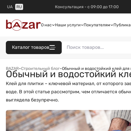
UA
RU
Консультация - с 09:00 до 17:00
О нас
Наши услуги
Покупателям
Публика
Каталог товаров
BAZAR
–
Строительный блог
–
Обычный и водостойкий клей для
Обычный и водостойкий кл
Клей для плитки – ключевой материал, от которого за
воде. В этой статье рассмотрим, чем отличается обыч
выглядела безупречно.