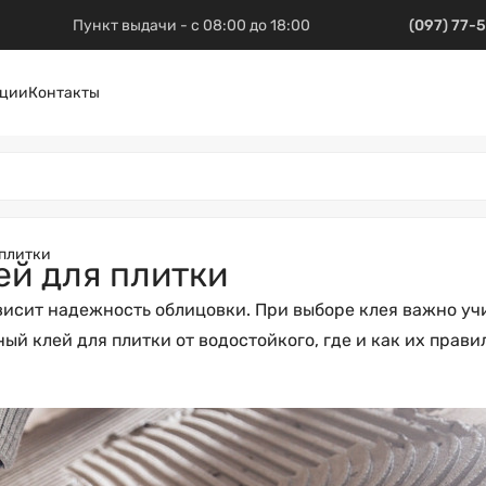
Пункт выдачи - с 08:00 до 18:00
(097) 77-
ции
Контакты
 плитки
ей для плитки
висит надежность облицовки. При выборе клея важно учит
ный клей для плитки от водостойкого, где и как их прави