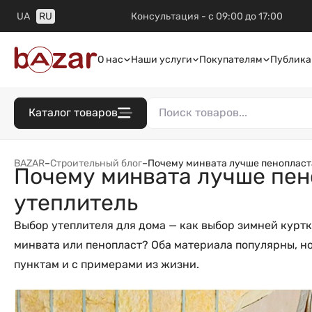
UA
RU
Консультация - с 09:00 до 17:00
О нас
Наши услуги
Покупателям
Публика
Каталог товаров
BAZAR
–
Строительный блог
–
Почему минвата лучше пенопласта
Почему минвата лучше пен
утеплитель
Выбор утеплителя для дома — как выбор зимней куртки
минвата или пенопласт? Оба материала популярны, но
пунктам и с примерами из жизни.