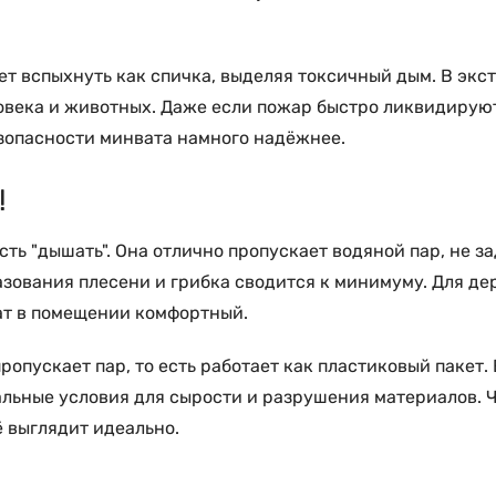
ет вспыхнуть как спичка, выделяя токсичный дым. В эк
овека и животных. Даже если пожар быстро ликвидируют
езопасности минвата намного надёжнее.
!
ть "дышать". Она отлично пропускает водяной пар, не з
азования плесени и грибка сводится к минимуму. Для д
ат в помещении комфортный.
пропускает пар, то есть работает как пластиковый пакет
еальные условия для сырости и разрушения материалов. 
ё выглядит идеально.