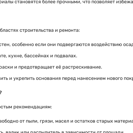
риалы становятся более прочными, что позволяет избеж
бластях строительства и ремонта:
тен, особенно если они подвергаются воздействию осад
е, кухне, бассейнах и подвалах.
раски и предотвращает её растрескивание.
ить и укрепить основания перед нанесением нового пок
?
ростым рекомендациям:
вободно от пыли, грязи, масел и остатков старых матери
ь, валик или распылитель в зависимости от площади.