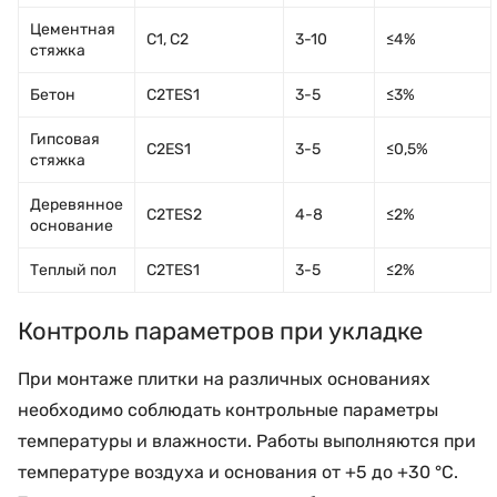
Цементная
C1, C2
3-10
≤4%
стяжка
Бетон
C2TES1
3-5
≤3%
Гипсовая
C2ES1
3-5
≤0,5%
стяжка
Деревянное
C2TES2
4-8
≤2%
основание
Теплый пол
C2TES1
3-5
≤2%
Контроль параметров при укладке
При монтаже плитки на различных основаниях
необходимо соблюдать контрольные параметры
температуры и влажности. Работы выполняются при
температуре воздуха и основания от +5 до +30 °C.