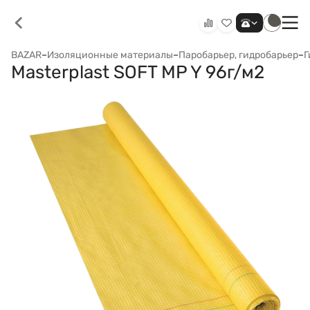
BAZAR
–
Изоляционные материалы
–
Паробарьер, гидробарьер
–
Г
Masterplast SOFT MP Y 96г/м2