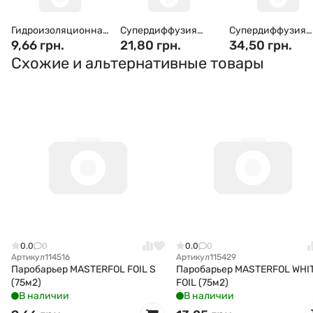
Гидроизоляционная
Супердиффузия
Супердиффузия
пленка Masterplast
9,66 грн.
Masterplast DIFOIL-S
21,80 грн.
Masterplast
34,50 грн.
MASTERFOL FOIL S
90г/м2 (75м2)
MASTERMAX 3
Схожие и альтернативные товары
MP (75 м2)
CLASSIC 135г/м2
(75м2)
0.0
0
0.0
0
Артикул
114516
Артикул
115429
Паробарьер MASTERFOL FOIL S
Паробарьер MASTERFOL WHI
(75м2)
FOIL (75м2)
В наличии
В наличии