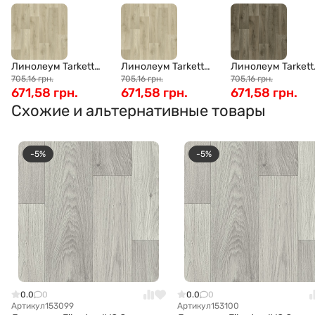
Линолеум Tarkett
Линолеум Tarkett
Линолеум Tarkett
Forward Caspian 2 (3
705,16 грн.
Forward Caspian 2
705,16 грн.
Forward Caspian 3
705,16 грн.
671,58 грн.
671,58 грн.
671,58 грн.
м)
(3,5 м)
м)
Схожие и альтернативные товары
-5%
-5%
0.0
0
0.0
0
Артикул
153099
Артикул
153100