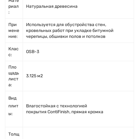
Мате
риал
Натуральная древесина
:
При
Используется для обустройства стен,
мене
кровельных работ при укладке битумной
ние:
черепицы, обшивки полов и потолков
Клас
OSB-3
с:
Пло
щадь
3.125 м2
лист
а:
Вид
плит
Влагостойкая с технологией
покрытия ContiFinish, прямая кромка
ы:
Толщ