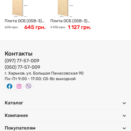
Плита ОСБ (OSB-3)
Плита ОСБ (OSB-3)
влагостойкий
645 грн.
влагостойкий
1 127 грн.
670 грн.
1 170 грн.
SWISSKRONО
SWISSKRONО
2500x1250x10 мм
2500x1250x18 мм
Контакты
(097) 77-57-009
(050) 77-57-009
г. Харьков, ул. Большая Панасовская 90
Пн-Пт 9:00 - 17:00; Сб-Вс выходной
Каталог
Компания
Покупателям