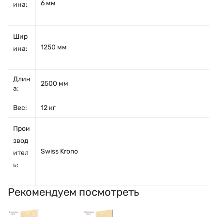
6 мм
ина:
Шир
1250 мм
ина:
Длин
2500 мм
а:
Вес:
12 кг
Прои
звод
Swiss Krono
ител
ь:
Рекомендуем посмотреть