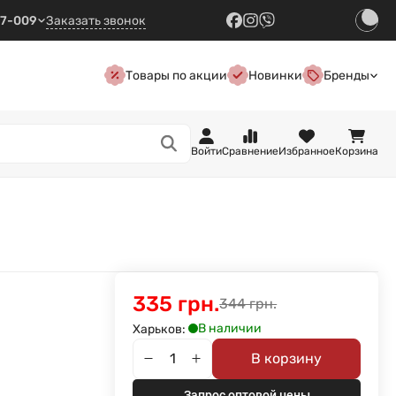
57-009
Заказать звонок
Товары по акции
Новинки
Бренды
Войти
Сравнение
Избранное
Корзина
335 грн.
344 грн.
В наличии
Харьков:
В корзину
Запрос оптовой цены