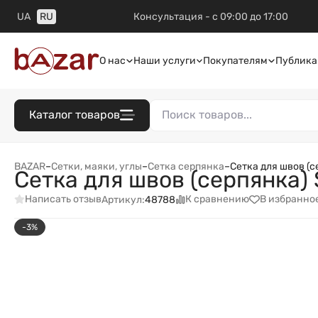
UA
RU
Консультация - с 09:00 до 17:00
О нас
Наши услуги
Покупателям
Публика
Каталог товаров
BAZAR
–
Сетки, маяки, углы
–
Сетка серпянка
–
Сетка для швов (с
Сетка для швов (серпянка)
Написать отзыв
К сравнению
В избранно
Артикул:
48788
-3%