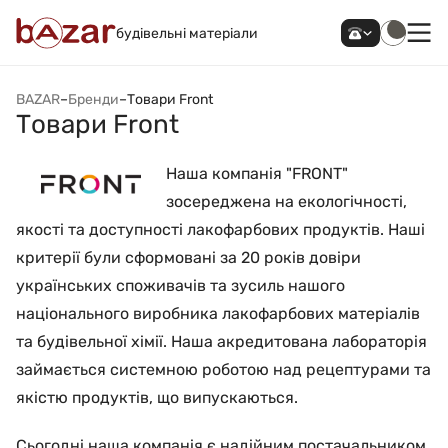
будівельні матеріали
BAZAR
–
Бренди
–
Товари Front
Товари Front
Наша компанія "FRONT"
зосереджена на екологічності,
якості та доступності лакофарбових продуктів. Наші
критерії були сформовані за 20 років довіри
українських споживачів та зусиль нашого
національного виробника лакофарбових матеріалів
та будівельної хімії. Наша акредитована лабораторія
займається системною роботою над рецептурами та
якістю продуктів, що випускаються.
Сьогодні наша компанія є надійним постачальником