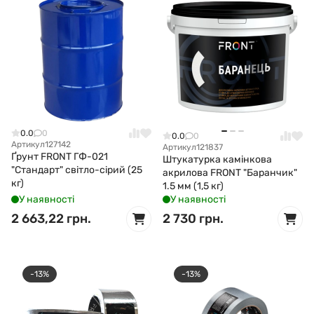
0.0
0
0.0
0
Артикул
127142
Артикул
121837
Ґрунт FRONT ГФ-021
Штукатурка камінкова
"Стандарт" світло-сірий (25
акрилова FRONT "Баранчик"
кг)
1.5 мм (1,5 кг)
У наявності
У наявності
2 663,22 грн.
2 730 грн.
-13%
-13%