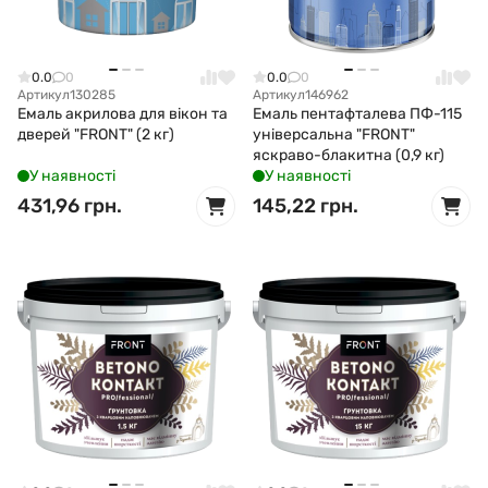
0.0
0
0.0
0
Артикул
130285
Артикул
146962
Емаль акрилова для вікон та
Емаль пентафталева ПФ-115
дверей "FRONT" (2 кг)
універсальна "FRONT"
яскраво-блакитна (0,9 кг)
У наявності
У наявності
431,96 грн.
145,22 грн.