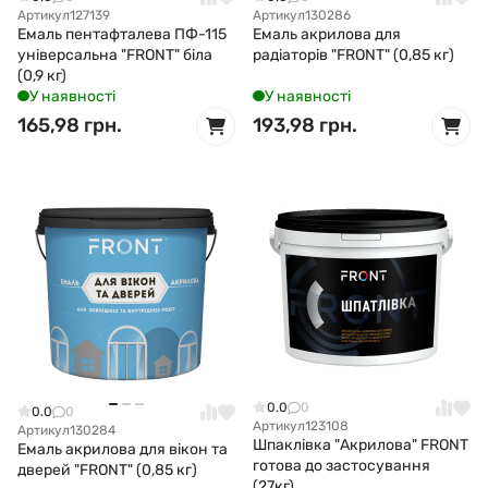
Артикул
127139
Артикул
130286
Емаль пентафталева ПФ-115
Емаль акрилова для
універсальна "FRONT" біла
радіаторів "FRONT" (0,85 кг)
(0,9 кг)
У наявності
У наявності
165,98 грн.
193,98 грн.
0.0
0
0.0
0
Артикул
123108
Артикул
130284
Шпаклівка "Акрилова" FRONT
Емаль акрилова для вікон та
готова до застосування
дверей "FRONT" (0,85 кг)
(27кг)