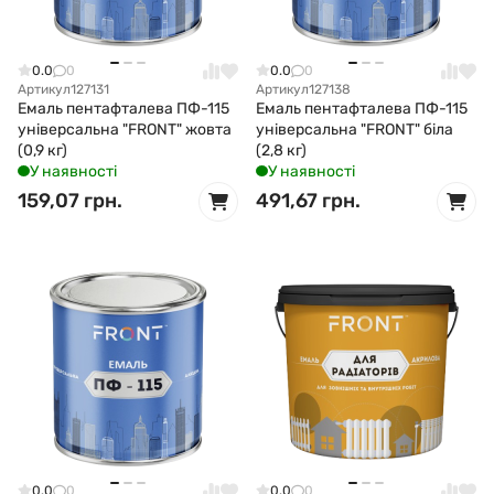
0.0
0
0.0
0
Артикул
127131
Артикул
127138
Емаль пентафталева ПФ-115
Емаль пентафталева ПФ-115
універсальна "FRONT" жовта
універсальна "FRONT" біла
(0,9 кг)
(2,8 кг)
У наявності
У наявності
159,07 грн.
491,67 грн.
0.0
0
0.0
0