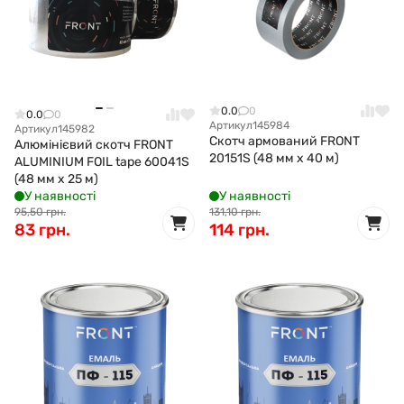
0.0
0
0.0
0
Артикул
145984
Артикул
145982
Скотч армований FRONT
Алюмінієвий скотч FRONT
20151S (48 мм x 40 м)
ALUMINIUM FOIL tape 60041S
(48 мм x 25 м)
У наявності
У наявності
95,50 грн.
131,10 грн.
83 грн.
114 грн.