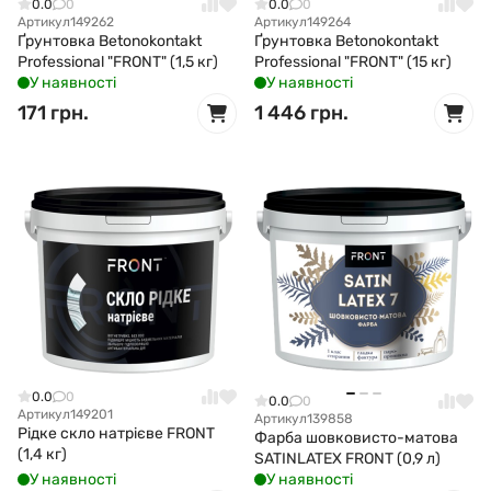
0.0
0
0.0
0
Артикул
149262
Артикул
149264
Ґрунтовка Betonokontakt
Ґрунтовка Betonokontakt
Professional "FRONT" (1,5 кг)
Professional "FRONT" (15 кг)
У наявності
У наявності
171 грн.
1 446 грн.
0.0
0
0.0
0
Артикул
149201
Артикул
139858
Рідке скло натрієве FRONT
Фарба шовковисто-матова
(1,4 кг)
SATINLATEX FRONT (0,9 л)
У наявності
У наявності