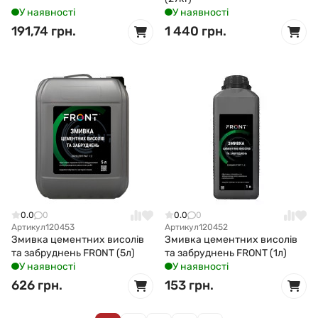
У наявності
У наявності
191,74 грн.
1 440 грн.
0.0
0
0.0
0
Артикул
120453
Артикул
120452
Змивка цементних висолів
Змивка цементних висолів
та забруднень FRONT (5л)
та забруднень FRONT (1л)
У наявності
У наявності
626 грн.
153 грн.