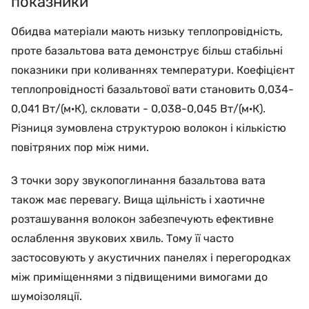
показники
Обидва матеріали мають низьку теплопровідність,
проте базальтова вата демонструє більш стабільні
показники при коливаннях температури. Коефіцієнт
теплопровідності базальтової вати становить 0,034-
0,041 Вт/(м·К), скловати - 0,038-0,045 Вт/(м·К).
Різниця зумовлена структурою волокон і кількістю
повітряних пор між ними.
З точки зору звукопоглинання базальтова вата
також має перевагу. Вища щільність і хаотичне
розташування волокон забезпечують ефективне
ослаблення звукових хвиль. Тому її часто
застосовують у акустичних панелях і перегородках
між приміщеннями з підвищеними вимогами до
шумоізоляції.