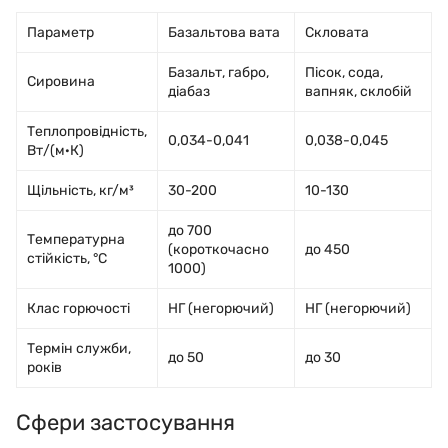
Параметр
Базальтова вата
Скловата
Базальт, габро,
Пісок, сода,
Сировина
діабаз
вапняк, склобій
Теплопровідність,
0,034-0,041
0,038-0,045
Вт/(м·К)
Щільність, кг/м³
30-200
10-130
до 700
Температурна
(короткочасно
до 450
стійкість, °C
1000)
Клас горючості
НГ (негорючий)
НГ (негорючий)
Термін служби,
до 50
до 30
років
Сфери застосування