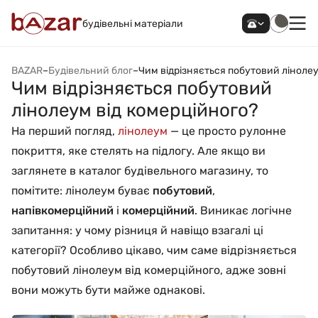
будівельні матеріали
BAZAR
–
Будівельний блог
–
Чим відрізняється побутовий лінолеу
Чим відрізняється побутовий
лінолеум від комерційного?
На перший погляд,
лінолеум
— це просто рулонне
покриття, яке стелять на підлогу. Але якщо ви
заглянете в каталог будівельного магазину, то
помітите: лінолеум буває
побутовий
,
напівкомерційний
і
комерційний
. Виникає логічне
запитання: у чому різниця й навіщо взагалі ці
категорії? Особливо цікаво, чим саме відрізняється
побутовий лінолеум від комерційного, адже зовні
вони можуть бути майже однакові.