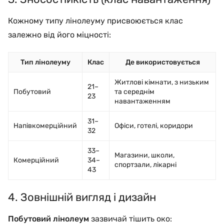
Кожному типу лінолеуму присвоюється клас
залежно від його міцності:
Тип лінолеуму
Клас
Де використовується
Житлові кімнати, з низьким
21–
Побутовий
та середнім
23
навантаженням
31–
Напівкомерційний
Офіси, готелі, коридори
32
33–
Магазини, школи,
Комерційний
34–
спортзали, лікарні
43
4. Зовнішній вигляд і дизайн
Побутовий лінолеум
зазвичай тішить око: