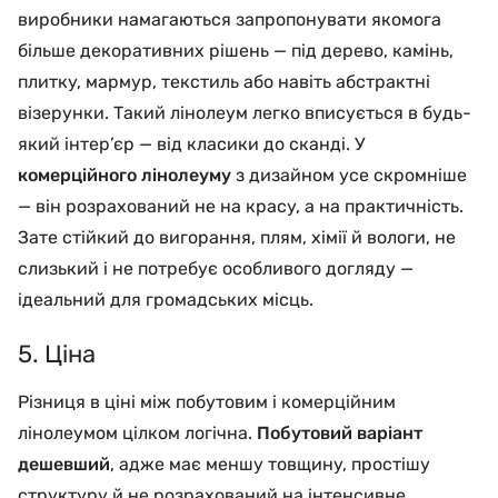
виробники намагаються запропонувати якомога
більше декоративних рішень — під дерево, камінь,
плитку, мармур, текстиль або навіть абстрактні
візерунки. Такий лінолеум легко вписується в будь-
який інтер’єр — від класики до сканді. У
комерційного лінолеуму
з дизайном усе скромніше
— він розрахований не на красу, а на практичність.
Зате стійкий до вигорання, плям, хімії й вологи, не
слизький і не потребує особливого догляду —
ідеальний для громадських місць.
5. Ціна
Різниця в ціні між побутовим і комерційним
лінолеумом цілком логічна.
Побутовий варіант
дешевший
, адже має меншу товщину, простішу
структуру й не розрахований на інтенсивне