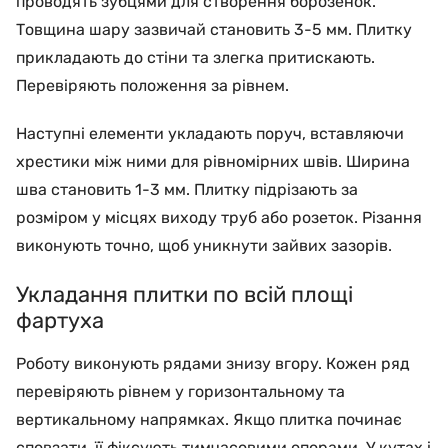
проводять зубцями для створення борозенок.
Товщина шару зазвичай становить 3-5 мм. Плитку
прикладають до стіни та злегка притискають.
Перевіряють положення за рівнем.
Наступні елементи укладають поруч, вставляючи
хрестики між ними для рівномірних швів. Ширина
шва становить 1-3 мм. Плитку підрізають за
розміром у місцях виходу труб або розеток. Різання
виконують точно, щоб уникнути зайвих зазорів.
Укладання плитки по всій площі
фартуха
Роботу виконують рядами знизу вгору. Кожен ряд
перевіряють рівнем у горизонтальному та
вертикальному напрямках. Якщо плитка починає
сповзати, її фіксують тимчасовими опорами. У кутах і