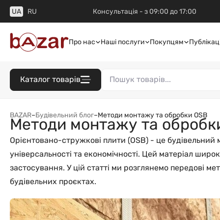
UA
RU
Консультація - з 09:00 до 17:00
Про нас
Наші послуги
Покупцям
Публікаці
Каталог товарів
BAZAR
–
Будівельний блог
–
Методи монтажу та обробки OSB
Методи монтажу та обробк
Орієнтовано-стружкові плити (OSB) - це будівельний ма
універсальності та економічності. Цей матеріал широк
застосування. У цій статті ми розглянемо передові м
будівельних проєктах.