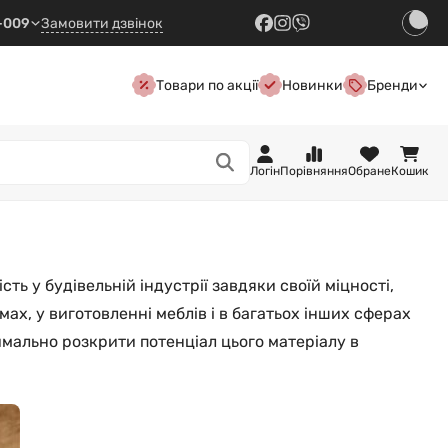
7-009
Замовити дзвінок
Товари по акції
Новинки
Бренди
Логін
Порівняння
Обране
Кошик
ть у будівельній індустрії завдяки своїй міцності,
ах, у виготовленні меблів і в багатьох інших сферах
имально розкрити потенціал цього матеріалу в