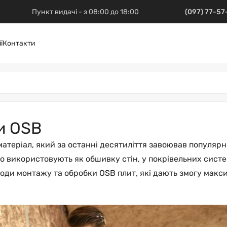
Пункт видачі - з 08:00 до 18:00
(097) 77-5
ї
Контакти
и OSB
теріал, який за останні десятиліття завоював популярніс
о використовують як обшивку стін, у покрівельних систем
етоди монтажу та обробки OSB плит, які дають змогу макс