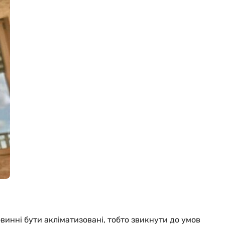
винні бути акліматизовані, тобто звикнути до умов