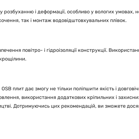
му розбуханню і деформації, особливо у вологих умовах, 
сочення, так і монтаж водовідштовхувальних плівок.
ечення повітро- і гідроізоляції конструкції. Використанн
ікрощілини.
B плит дає змогу не тільки поліпшити якість і довговічн
овлення, використання додаткових кріпильних і захисних 
цтві. Дотримуючись цих рекомендацій, ви зможете досягт