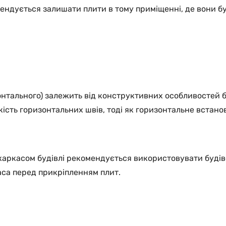
дується залишати плити в тому приміщенні, де вони буду
онтального) залежить від конструктивних особливостей 
кість горизонтальних швів, тоді як горизонтальне встан
 каркасом будівлі рекомендується використовувати буді
каса перед прикріпленням плит.