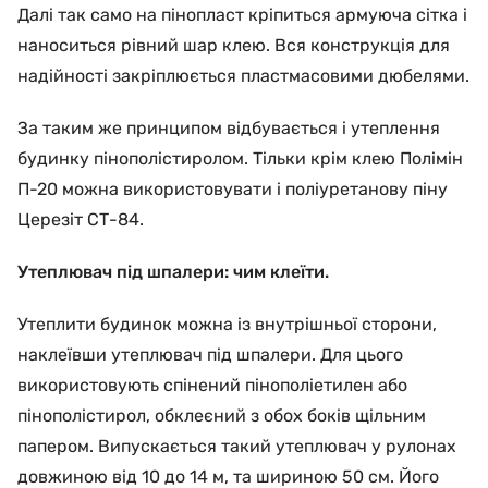
Далі так само на пінопласт кріпиться армуюча сітка і
наноситься рівний шар клею. Вся конструкція для
надійності закріплюється пластмасовими дюбелями.
За таким же принципом відбувається і утеплення
будинку пінополістиролом. Тільки крім клею Полімін
П-20 можна використовувати і поліуретанову піну
Церезіт СТ-84.
Утеплювач під шпалери: чим клеїти.
Утеплити будинок можна із внутрішньої сторони,
наклеївши утеплювач під шпалери. Для цього
використовують спінений пінополіетилен або
пінополістирол, обклеєний з обох боків щільним
папером. Випускається такий утеплювач у рулонах
довжиною від 10 до 14 м, та шириною 50 см. Його