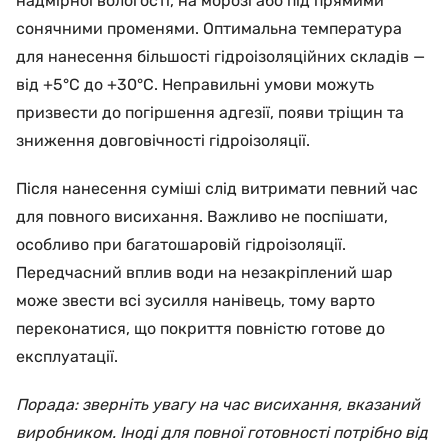
надмірної вологості, на морозі або під прямими
сонячними променями. Оптимальна температура
для нанесення більшості гідроізоляційних складів —
від +5°C до +30°C. Неправильні умови можуть
призвести до погіршення адгезії, появи тріщин та
зниження довговічності гідроізоляції.
Після нанесення суміші слід витримати певний час
для повного висихання. Важливо не поспішати,
особливо при багатошаровій гідроізоляції.
Передчасний вплив води на незакріплений шар
може звести всі зусилля нанівець, тому варто
переконатися, що покриття повністю готове до
експлуатації.
Порада: зверніть увагу на час висихання, вказаний
виробником. Іноді для повної готовності потрібно від