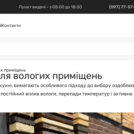
Пункт видачі - з 08:00 до 18:00
(097) 77-5
ї
Контакти
их приміщень
ля вологих приміщень
а кухні, вимагають особливого підходу до вибору оздоблю
 постійний вплив вологи, перепади температур і активне 