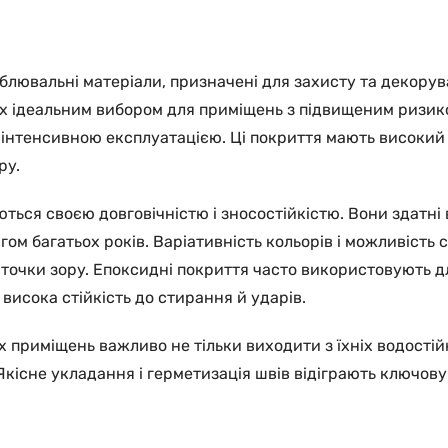
облювальні матеріали, призначені для захисту та декорува
їх ідеальним вибором для приміщень з підвищеним ризиком
 інтенсивною експлуатацією. Ці покриття мають високий ст
ру.
яються своєю довговічністю і зносостійкістю. Вони здатні
гом багатьох років. Варіативність кольорів і можливість 
ї точки зору. Епоксидні покриття часто використовують 
висока стійкість до стирання й ударів.
х приміщень важливо не тільки виходити з їхніх водості
 Якісне укладання і герметизація швів відіграють ключову