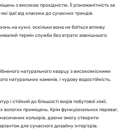
щень з високою прохідністю. Її різноманітність за
і ідеї від класики до сучасних трендів.
онь на кухні, оскільки вона не боїться впливу
тривалий термін служби без втрати зовнішнього
ібненого натурального кварцу з високоякісними
то натуральних каменів, і чудову водостійкість,
р і стійкий до більшості видів побутової хімії,
их вологих приміщень. Крім функціональних переваг,
і насичених кольорів, даючи змогу створити
варіантом для сучасного дизайну інтер'єрів.