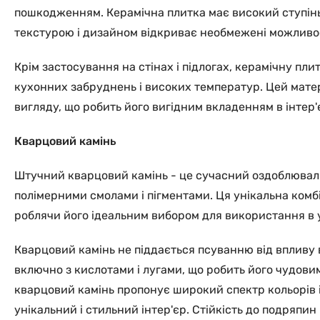
пошкодженням. Керамічна плитка має високий ступінь з
текстурою і дизайном відкриває необмежені можливост
Крім застосування на стінах і підлогах, керамічну пл
кухонних забруднень і високих температур. Цей матер
вигляду, що робить його вигідним вкладенням в інтер'
Кварцовий камінь
Штучний кварцовий камінь - це сучасний оздоблювал
полімерними смолами і пігментами. Ця унікальна комбі
роблячи його ідеальним вибором для використання в у
Кварцовий камінь не піддається псуванню від впливу во
включно з кислотами і лугами, що робить його чудови
кварцовий камінь пропонує широкий спектр кольорів і 
унікальний і стильний інтер'єр. Стійкість до подряпин