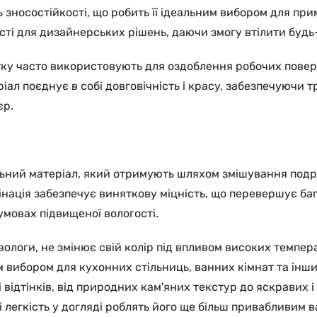
носостійкості, що робить її ідеальним вибором для примі
і для дизайнерських рішень, даючи змогу втілити будь-як
итку часто використовують для оздоблення робочих поверх
іал поєднує в собі довговічність і красу, забезпечуючи 
єр.
ьний матеріал, який отримують шляхом змішування подр
нація забезпечує виняткову міцність, що перевершує бага
мовах підвищеної вологості.
логи, не змінює свій колір під впливом високих температу
м вибором для кухонних стільниць, ванних кімнат та інш
відтінків, від природних кам'яних текстур до яскравих 
 і легкість у догляді роблять його ще більш привабливим 