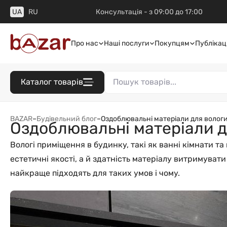
UA
RU
Консультація - з 09:00 до 17:00
Про нас
Наші послуги
Покупцям
Публікаці
Каталог товарів
BAZAR
–
Будівельний блог
–
Оздоблювальні матеріали для волог
Оздоблювальні матеріали д
Вологі приміщення в будинку, такі як ванні кімнати т
естетичні якості, а й здатність матеріалу витримувати
найкраще підходять для таких умов і чому.