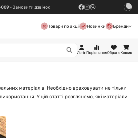
7-009
Замовити дзвінок
Товари по акції
Новинки
Бренди
Логін
Порівняння
Обране
Кошик
вальних матеріалів. Необхідно враховувати не тільки
використання. У цій статті розглянемо, які матеріали