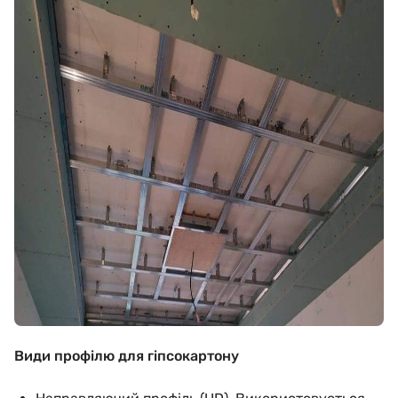
Види профілю для гіпсокартону