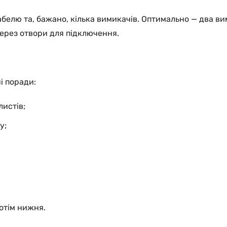
белю та, бажано, кілька вимикачів. Оптимально — два вим
через отвори для підключення.
і поради:
листів;
у;
отім нижня.