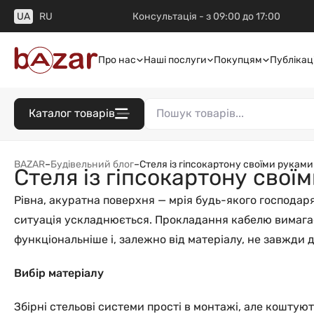
UA
RU
Консультація - з 09:00 до 17:00
Про нас
Наші послуги
Покупцям
Публікаці
Каталог товарів
BAZAR
–
Будівельний блог
–
Стеля із гіпсокартону своїми руками
Стеля із гіпсокартону свої
Рівна, акуратна поверхня — мрія будь-якого господаря
ситуація ускладнюється. Прокладання кабелю вимагає 
функціональніше і, залежно від матеріалу, не завжди 
Вибір матеріалу
Збірні стельові системи прості в монтажі, але коштую