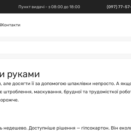
Пункт видачі - з 08:00 до 18:00
(097) 77-5
ї
Контакти
ми руками
, але досягти її за допомогою шпаклівки непросто. А якщ
штроблення, маскування, брудної та трудомісткої роботи.
дорожче.
ть недешево. Доступніше рішення — гіпсокартон. Він екол