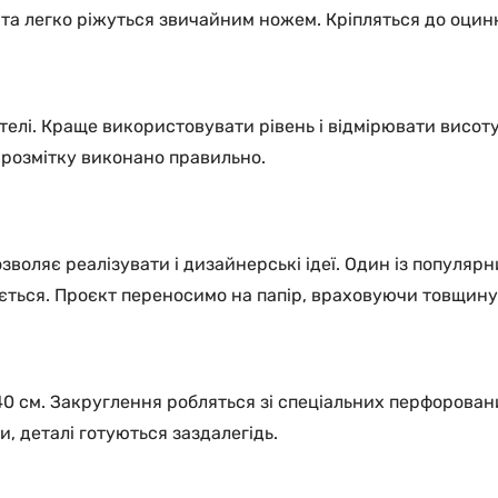
і та легко ріжуться звичайним ножем. Кріпляться до оцин
елі. Краще використовувати рівень і відмірювати висоту 
— розмітку виконано правильно.
зволяє реалізувати і дизайнерські ідеї. Один із популя
ується. Проєкт переносимо на папір, враховуючи товщину
0 см. Закруглення робляться зі спеціальних перфорованих
, деталі готуються заздалегідь.