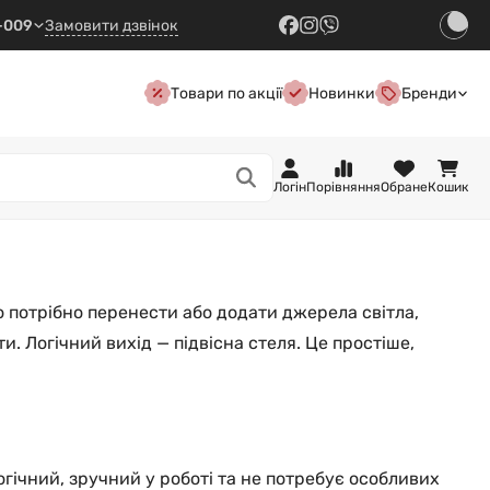
7-009
Замовити дзвінок
Товари по акції
Новинки
Бренди
Логін
Порівняння
Обране
Кошик
о потрібно перенести або додати джерела світла,
 Логічний вихід — підвісна стеля. Це простіше,
огічний, зручний у роботі та не потребує особливих