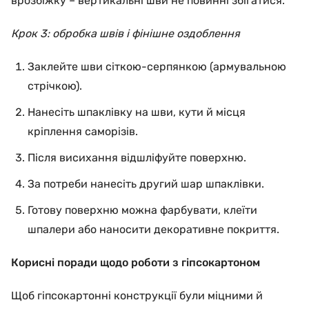
врозбіжку – вертикальні шви не повинні збігатися.
Крок 3: обробка швів і фінішне оздоблення
Заклейте шви сіткою-серпянкою (армувальною
стрічкою).
Нанесіть шпаклівку на шви, кути й місця
кріплення саморізів.
Після висихання відшліфуйте поверхню.
За потреби нанесіть другий шар шпаклівки.
Готову поверхню можна фарбувати, клеїти
шпалери або наносити декоративне покриття.
Корисні поради щодо роботи з гіпсокартоном
Щоб гіпсокартонні конструкції були міцними й