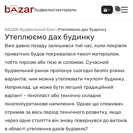
будівельні матеріали
BAZAR
–
Будівельний блог
–
Утеплюємо дах будинку
Утеплюємо дах будинку
Вже давно позаду залишився той час, коли покрівля
приватних будов покривалася «еко» матеріалом,
тобто тирсою або тією ж соломою. Сучасний
будівельний ринок пропонує сьогодні безліч різних
варіантів, чим можна утеплювати «купол» будинку.
Наприклад, це може бути легший традиційний
варіант – пінопласт або технічно складне
пінополіуретанове напилення. Однак що споживач
отримав за весь період технічного розвитку, якщо
через одне століття він знову повернувся до витоків
в області утеплення дахів будівель?