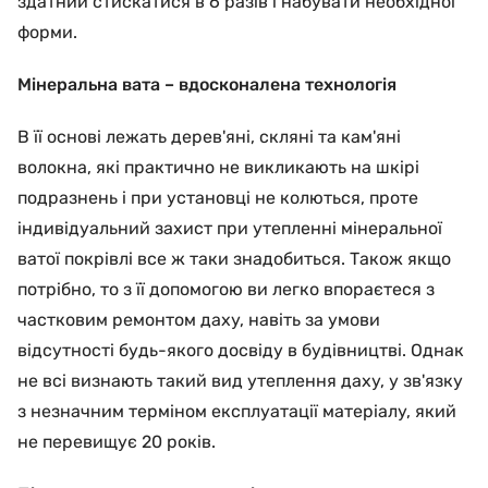
здатний стискатися в 6 разів і набувати необхідної
форми.
Мінеральна вата – вдосконалена технологія
В її основі лежать дерев'яні, скляні та кам'яні
волокна, які практично не викликають на шкірі
подразнень і при установці не колються, проте
індивідуальний захист при утепленні мінеральної
ватої покрівлі все ж таки знадобиться. Також якщо
потрібно, то з її допомогою ви легко впораєтеся з
частковим ремонтом даху, навіть за умови
відсутності будь-якого досвіду в будівництві. Однак
не всі визнають такий вид утеплення даху, у зв'язку
з незначним терміном експлуатації матеріалу, який
не перевищує 20 років.