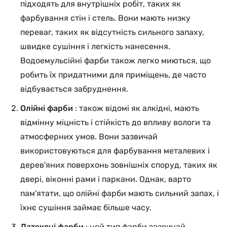
підходять для внутрішніх робіт, таких як
фарбування стін і стель. Вони мають низку
переваг, таких як відсутність сильного запаху,
швидке сушіння і легкість нанесення.
Водоемульсійні фарби також легко миються, що
робить їх придатними для приміщень, де часто
відбувається забруднення.
Олійні фарби
: також відомі як алкідні, мають
відмінну міцність і стійкість до впливу вологи та
атмосферних умов. Вони зазвичай
використовуються для фарбування металевих і
дерев'яних поверхонь зовнішніх споруд, таких як
двері, віконні рами і паркани. Однак, варто
пам'ятати, що олійні фарби мають сильний запах, і
їхнє сушіння займає більше часу.
Латексні фарби
: цей тип фарби зазвичай