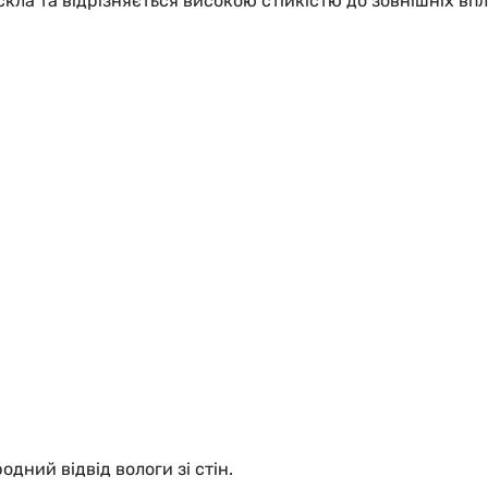
кла та відрізняється високою стійкістю до зовнішніх впл
дний відвід вологи зі стін.