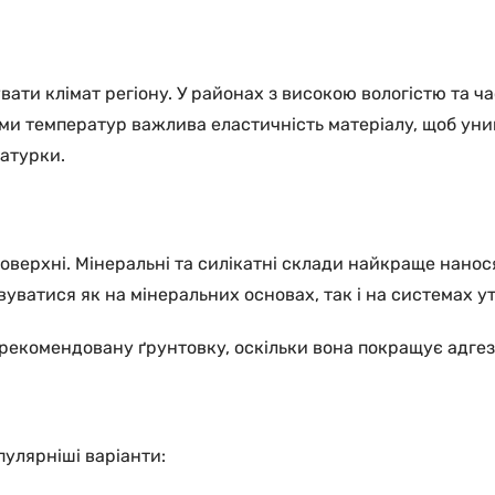
ати клімат регіону. У районах з високою вологістю та 
дами температур важлива еластичність матеріалу, щоб уни
атурки.
верхні. Мінеральні та силікатні склади найкраще наносят
уватися як на мінеральних основах, так і на системах у
рекомендовану ґрунтовку, оскільки вона покращує адгез
улярніші варіанти: