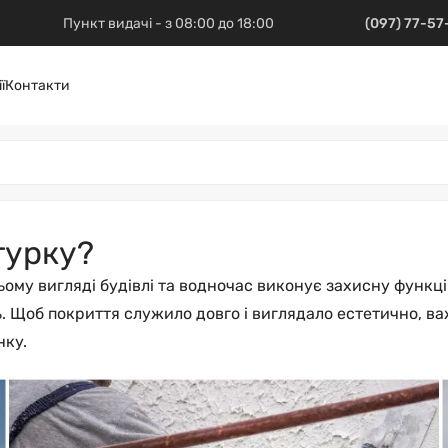
Пункт видачі - з 08:00 до 18:00
(097) 77-5
ї
Контакти
турку?
ому вигляді будівлі та водночас виконує захисну функцію
. Щоб покриття служило довго і виглядало естетично, в
нку.