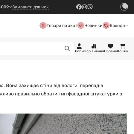
7-009
Замовити дзвінок
Товари по акції
Новинки
Бренди
Логін
Порівняння
Обране
Кошик
. Вона захищає стіни від вологи, перепадів
ажливо правильно обрати тип фасадної штукатурки з