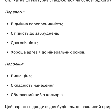
Силікатна штукатурка створюється на основі рідкого с
Переваги:
Відмінна паропроникність;
Стійкість до забруднень;
Довговічність;
Хороша адгезія до мінеральних основ.
Недоліки:
Вища ціна;
Складність нанесення;
Обмежений вибір кольорів.
Цей варіант підходить для будівель, де важливий приро