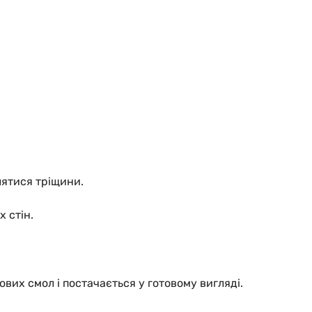
лятися тріщини.
 стін.
вих смол і постачається у готовому вигляді.