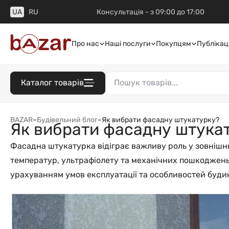
UA
RU
Консультація - з 09:00 до 17:00
Про нас
Наші послуги
Покупцям
Публікаці
Каталог товарів
BAZAR
–
Будівельний блог
–
Як вибрати фасадну штукатурку?
Як вибрати фасадну штука
Фасадна штукатурка відіграє важливу роль у зовнішнь
температур, ультрафіолету та механічних пошкоджень
урахуванням умов експлуатації та особливостей буди