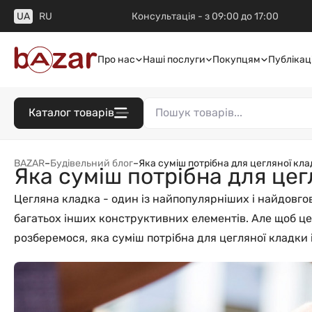
UA
RU
Консультація - з 09:00 до 17:00
Про нас
Наші послуги
Покупцям
Публікаці
Каталог товарів
BAZAR
–
Будівельний блог
–
Яка суміш потрібна для цегляної кл
Яка суміш потрібна для цег
Цегляна кладка - один із найпопулярніших і найдовгов
багатьох інших конструктивних елементів. Але щоб це
розберемося, яка суміш потрібна для цегляної кладки і 