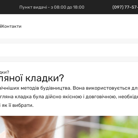
Пункт видачі - з 08:00 до 18:00
(097) 77-5
ї
Контакти
адки?
ляної кладки?
ічніших методів будівництва. Вона використовується для
гляна кладка була дійсно якісною і довговічною, необхід
як її вибрати.