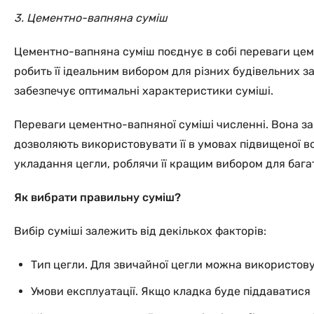
3. Цементно-вапняна суміш
Цементно-вапняна суміш поєднує в собі переваги цемен
робить її ідеальним вибором для різних будівельних за
забезпечує оптимальні характеристики суміші.
Переваги цементно-вапняної суміші численні. Вона заб
дозволяють використовувати її в умовах підвищеної во
укладання цегли, роблячи її кращим вибором для багат
Як вибрати правильну суміш?
Вибір суміші залежить від декількох факторів:
Тип цегли. Для звичайної цегли можна використов
Умови експлуатації. Якщо кладка буде піддаватися