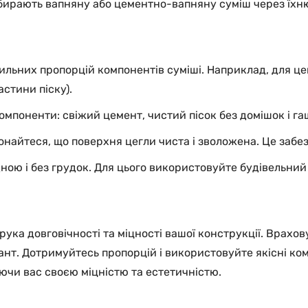
бирають вапняну або цементно-вапняну суміш через їхню п
ильних пропорцій компонентів суміші. Наприклад, для це
стини піску).
компоненти: свіжий цемент, чистий пісок без домішок і га
онайтеся, що поверхня цегли чиста і зволожена. Це забе
ою і без грудок. Для цього використовуйте будівельний
ука довговічності та міцності вашої конструкції. Врахов
ант. Дотримуйтесь пропорцій і використовуйте якісні ко
ючи вас своєю міцністю та естетичністю.