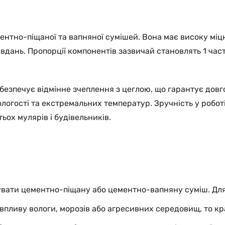
тно-піщаної та вапняної сумішей. Вона має високу міцніс
вдань. Пропорції компонентів зазвичай становлять 1 част
езпечує відмінне зчеплення з цеглою, що гарантує довгові
логості та екстремальних температур. Зручність у робот
ьох мулярів і будівельників.
увати цементно-піщану або цементно-вапняну суміш. Для 
 впливу вологи, морозів або агресивних середовищ, то 