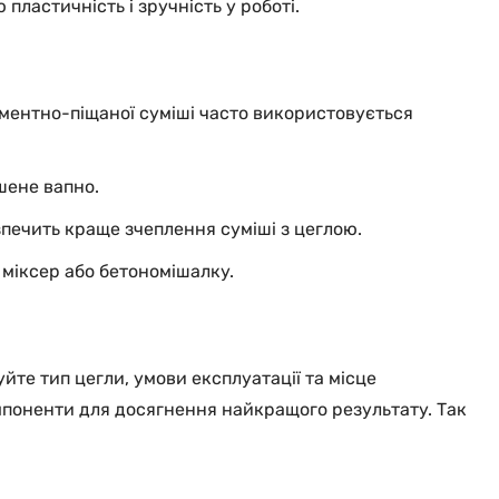
ластичність і зручність у роботі.
ментно-піщаної суміші часто використовується
шене вапно.
зпечить краще зчеплення суміші з цеглою.
 міксер або бетономішалку.
уйте тип цегли, умови експлуатації та місце
мпоненти для досягнення найкращого результату. Так