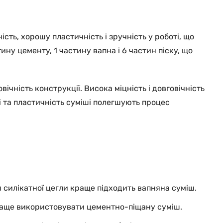
ть, хорошу пластичність і зручність у роботі, що
ину цементу, 1 частину вапна і 6 частин піску, що
чність конструкції. Висока міцність і довговічність
і та пластичність суміші полегшують процес
силікатної цегли краще підходить вапняна суміш.
краще використовувати цементно-піщану суміш.