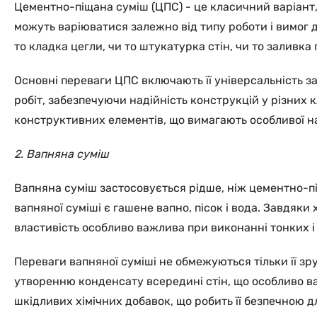
Цементно-піщана суміш (ЦПС) - це класичний варіант, 
можуть варіюватися залежно від типу роботи і вимог до
то кладка цегли, чи то штукатурка стін, чи то заливка 
Основні переваги ЦПС включають її універсальність зас
робіт, забезпечуючи надійність конструкцій у різних 
конструктивних елементів, що вимагають особливої над
2. Вапняна суміш
Вапняна суміш застосовується рідше, ніж цементно-пі
вапняної суміші є гашене вапно, пісок і вода. Завдяк
властивість особливо важлива при виконанні тонких і с
Переваги вапняної суміші не обмежуються тільки її зр
утворенню конденсату всередині стін, що особливо ва
шкідливих хімічних добавок, що робить її безпечною 