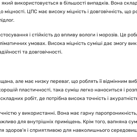
який використовується в більшості випадків. Вона склада
 міцності. ЦПС має високу міцність і довговічність, що р
підлог.
тосування і стійкість до впливу вологи і морозів. Це роби
кліматичних умовах. Висока міцність суміші дає змогу вик
ійності та довговічності.
щана, але має низку переваг, що роблять її відмінним 
и хорошій пластичності, така суміш легко наноситься і ро
кладних робіт, де потрібна висока точність і акуратність
учністю у використанні. Вона має гарну паропроникність,
жливо для внутрішніх приміщень. Крім того, вапняна сумі
для здоров'я і сприятливою для навколишнього середовищ