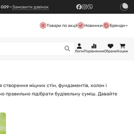
7-009
Замовити дзвінок
Товари по акції
Новинки
Бренди
Логін
Порівняння
Обране
Кошик
 створення міцних стін, фундаментів, колон і
но правильно підібрати будівельну суміш. Давайте