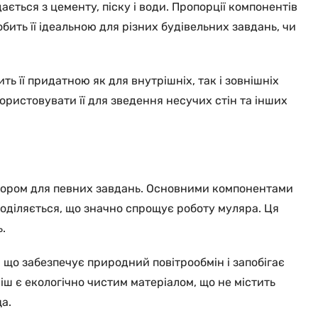
ється з цементу, піску і води. Пропорції компонентів
обить її ідеальною для різних будівельних завдань, чи
ть її придатною як для внутрішніх, так і зовнішніх
ористовувати її для зведення несучих стін та інших
вибором для певних завдань. Основними компонентами
зподіляється, що значно спрощує роботу муляра. Ця
.
 що забезпечує природний повітрообмін і запобігає
ш є екологічно чистим матеріалом, що не містить
а.