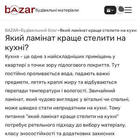
будівельні матеріали
BAZAR
–
Будівельний блог
–
Який ламінат краще стелити на кухн
Який ламінат краще стелити на
кухні?
Кухня - це одне з найскладніших приміщень у
квартирі з точки зору підлогового покриття. Тут
постійно проливається вода, падають важкі
предмети, летять краплі жиру та відбуваються
перепади температури і вологості. Звичайний
ламінат, який чудово виглядає у вітальні чи спальні,
може швидко стати непридатним на кухні. Тому
питання "який ламінат краще стелити на кухні"
потребує ретельного підходу до вибору матеріалу,
класу зносостійкості та додаткових захисних