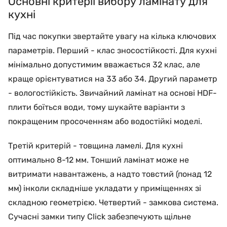
Основні критерії вибору ламінату для
кухні
Під час покупки звертайте увагу на кілька ключових
параметрів. Перший - клас зносостійкості. Для кухні
мінімально допустимим вважається 32 клас, але
краще орієнтуватися на 33 або 34. Другий параметр
- вологостійкість. Звичайний ламінат на основі HDF-
плити боїться води, тому шукайте варіанти з
покращеним просоченням або водостійкі моделі.
Третій критерій - товщина ламелі. Для кухні
оптимально 8-12 мм. Тонший ламінат може не
витримати навантажень, а надто товстий (понад 12
мм) інколи складніше укладати у приміщеннях зі
складною геометрією. Четвертий - замкова система.
Сучасні замки типу Click забезпечують щільне