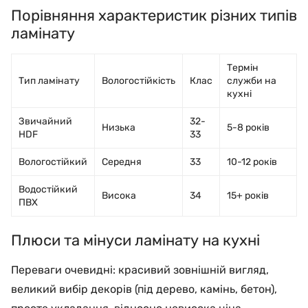
Порівняння характеристик різних типів
ламінату
Термін
Тип ламінату
Вологостійкість
Клас
служби на
кухні
Звичайний
32-
Низька
5-8 років
HDF
33
Вологостійкий
Середня
33
10-12 років
Водостійкий
Висока
34
15+ років
ПВХ
Плюси та мінуси ламінату на кухні
Переваги очевидні: красивий зовнішній вигляд,
великий вибір декорів (під дерево, камінь, бетон),