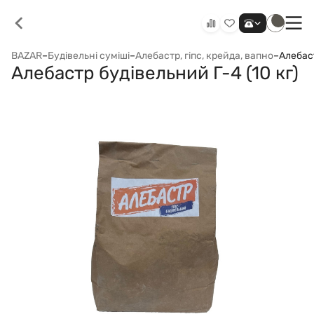
BAZAR
–
Будівельні суміші
–
Алебастр, гіпс, крейда, вапно
–
Алебаст
Алебастр будівельний Г-4 (10 кг)