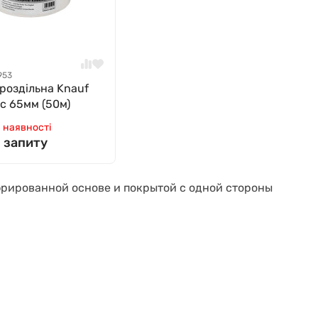
953
 роздільна Knauf
с 65мм (50м)
 наявності
о запиту
фрированной основе и покрытой с одной стороны