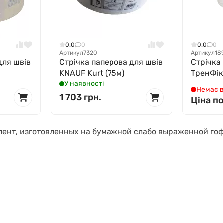
0.0
0
0.0
0
Артикул
7320
Артикул
18
для швів
Стрічка паперова для швів
Стрічка
KNAUF Kurt (75м)
ТренФік
У наявності
Немає в
1 703 грн.
Ціна п
лент, изготовленных на бумажной слабо выраженной го