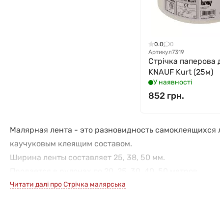
0.0
0
Артикул
7319
Стрічка паперова 
KNAUF Kurt (25м)
У наявності
852 грн.
Малярная лента - это разновидность самоклеящихся 
каучуковым клеящим составом.
Ширина ленты составляет 25, 38, 50 мм.
Продается в рулонах по 20, 25, 30, 40, 50 метров.
Читати далі про Стрічка малярська
Область применения.