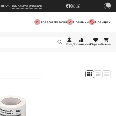
7-009
Замовити дзвінок
Товари по акції
Новинки
Бренди
Вхід
Порівняння
Обране
Кошик