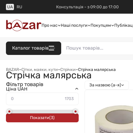
UA
RU
Консультація - з 09:00 до 17:00
Про нас
Наші послуги
Покупцям
Публікаці
Каталог товарів
BAZAR
–
Сітки, маяки, кути
–
Стрічки
–
Стрічка малярська
Стрічка малярська
Фільтр товарів
За назвою (а-я)
Ціна UAH
Показати
(
3
)