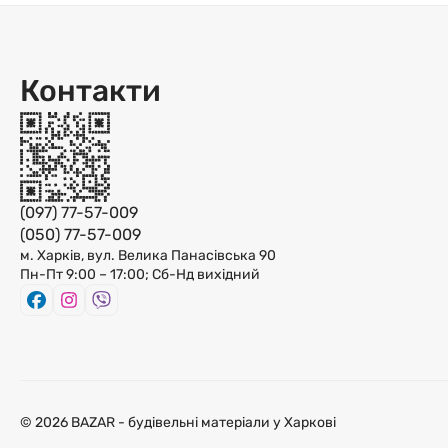
Используется для определения границы и защиты люб
штукатурных работ. Также ее используют при окрашив
станкостороительном производстве и других сферах
Контакти
высокой температуре.
У побутових цілях малярна стрічка використовується 
сколам на дзеркалах і стеклах, для створення захисн
Малярний скотч найчастіше використовується для закл
(097) 77-57-009
(050) 77-57-009
Після видалення стрічки на поверхні не залишається 
м. Харків, вул. Велика Панасівська 90
Пн-Пт 9:00 – 17:00; Сб-Нд вихідний
Малярна стрічка має високий рівень вологостійкості, с
© 2026 BAZAR - будівельні матеріали у Харкові