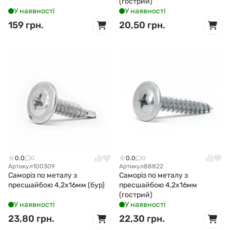
(гострий)
У наявності
У наявності
159 грн.
20,50 грн.
0.0
0
0.0
0
Артикул
100309
Артикул
88822
Саморіз по металу з
Саморіз по металу з
пресшайбою 4,2x16мм (бур)
пресшайбою 4,2x16мм
(гострий)
У наявності
У наявності
23,80 грн.
22,30 грн.