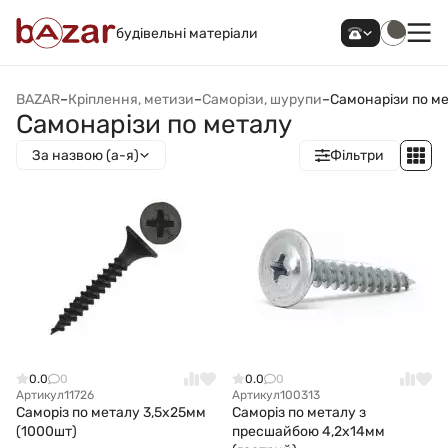
будівельні матеріали
BAZAR
–
Кріплення, метизи
–
Саморізи, шурупи
–
Самонарізи по м
Самонарізи по металу
За назвою (а-я)
Фільтри
0.0
0
0.0
0
Артикул
11726
Артикул
100313
Саморіз по металу 3,5х25мм
Саморіз по металу з
(1000шт)
пресшайбою 4,2x14мм