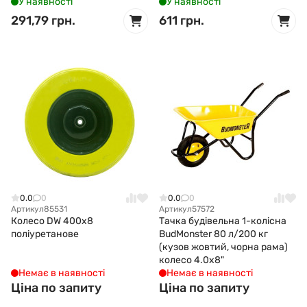
У наявності
У наявності
291,79 грн.
611 грн.
0.0
0
0.0
0
Артикул
85531
Артикул
57572
Колесо DW 400х8
Тачка будівельна 1-колісна
поліуретанове
BudMonster 80 л/200 кг
(кузов жовтий, чорна рама)
колесо 4.0х8"
Немає в наявності
Немає в наявності
Ціна по запиту
Ціна по запиту