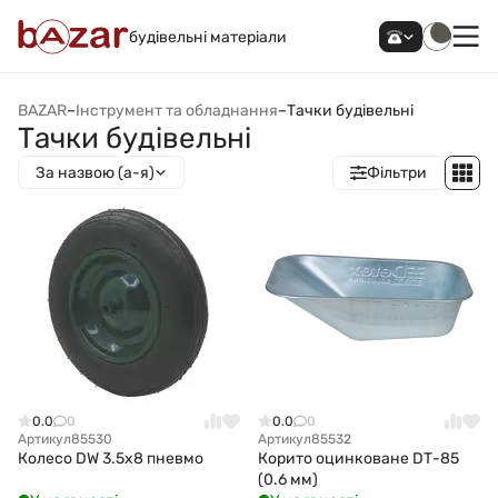
будівельні матеріали
BAZAR
–
Інструмент та обладнання
–
Тачки будівельні
Тачки будівельні
За назвою (а-я)
Фільтри
0.0
0
0.0
0
Артикул
85530
Артикул
85532
Колесо DW 3.5х8 пневмо
Корито оцинковане DТ-85
(0.6 мм)