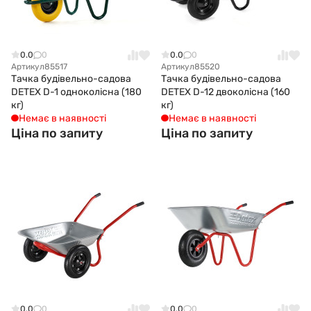
0.0
0
0.0
0
Артикул
85517
Артикул
85520
Тачка будівельно-садова
Тачка будівельно-садова
DETEX D-1 одноколісна (180
DETEX D-12 двоколісна (160
кг)
кг)
Немає в наявності
Немає в наявності
Ціна по запиту
Ціна по запиту
0.0
0
0.0
0