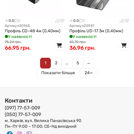
0.0
0
0.0
0
Артикул
20965
Артикул
20947
Профіль CD-48 4м (0,40мм)
Профіль UD-17 3м (0,40мм)
У наявності
У наявності
75,24 грн.
42,70 грн.
66,95 грн.
36,96 грн.
1
2
...
5
→
Показати більше
24
Контакти
(097) 77-57-009
(050) 77-57-009
м. Харків, вул. Велика Панасівська 90
Пн-Пт 9:00 – 17:00; Сб-Нд вихідний