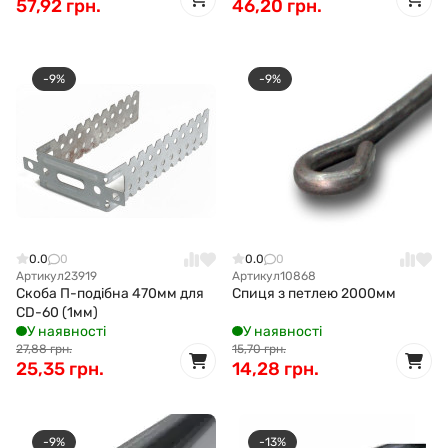
57,92 грн.
46,20 грн.
-9%
-9%
0.0
0
0.0
0
Артикул
23919
Артикул
10868
Скоба П-подібна 470мм для
Спиця з петлею 2000мм
CD-60 (1мм)
У наявності
У наявності
27,88 грн.
15,70 грн.
25,35 грн.
14,28 грн.
-9%
-13%