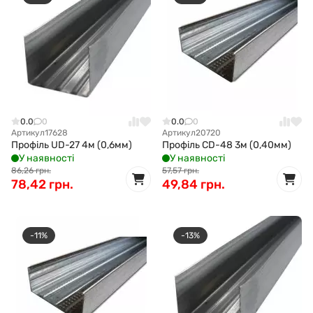
0.0
0
0.0
0
Артикул
17628
Артикул
20720
Профіль UD-27 4м (0,6мм)
Профіль CD-48 3м (0,40мм)
У наявності
У наявності
86,26 грн.
57,57 грн.
78,42 грн.
49,84 грн.
-11%
-13%