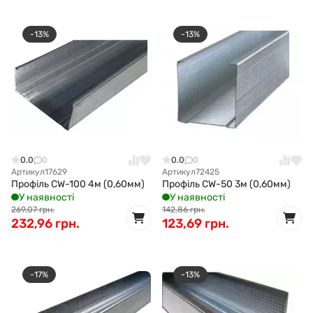
-13%
-13%
0.0
0
0.0
0
Артикул
17629
Артикул
72425
Профіль CW-100 4м (0,60мм)
Профіль CW-50 3м (0,60мм)
У наявності
У наявності
269,07 грн.
142,86 грн.
232,96 грн.
123,69 грн.
-17%
-13%