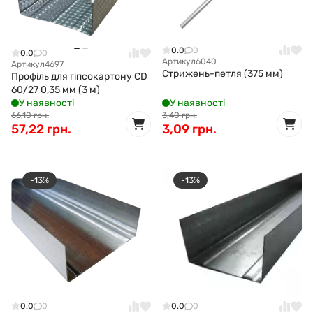
0.0
0
0.0
0
Артикул
6040
Артикул
4697
Стрижень-петля (375 мм)
Профіль для гіпсокартону CD
60/27 0,35 мм (3 м)
У наявності
У наявності
66,10 грн.
3,40 грн.
57,22 грн.
3,09 грн.
-13%
-13%
0.0
0
0.0
0