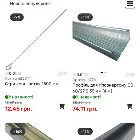
Нові та популярні
-9%
-13%
0.0
0
0.0
0
Артикул
25814
Артикул
4776
Стрижень-петля 1500 мм
Профіль для гіпсокартону CD
60/27 0,35 мм (4 м)
У наявності
У наявності
13,69 грн.
85,60 грн.
12,45 грн.
74,11 грн.
-16%
-13%