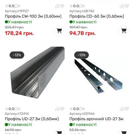
0.0
0
0.0
0
Артикул
19927
Артикул
38742
Профіль CW-100 3м (0,60мм)
Профіль CD-60 3м (0,60мм)
У наявності
У наявності
205,87 грн.
109,47 грн.
178,24 грн.
94,78 грн.
-13%
-13%
0.0
0
0.0
0
Артикул
72414
Артикул
20966
Профіль UD-27 3м (0,60мм)
Профіль арочний UD-27 3м
У наявності
У наявності
66,90 грн.
53,36 грн.