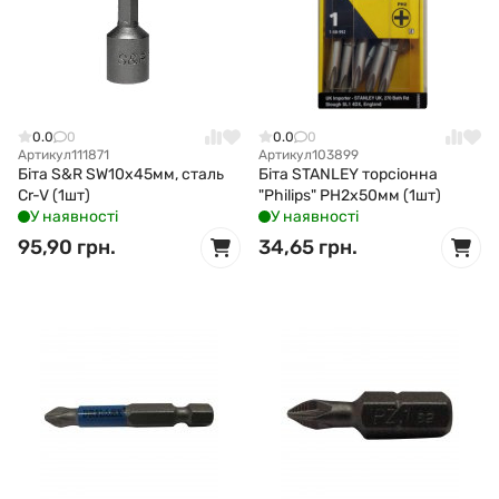
0.0
0
0.0
0
Артикул
111871
Артикул
103899
Біта S&R SW10x45мм, сталь
Біта STANLEY торсіонна
Cr-V (1шт)
"Philips" PH2х50мм (1шт)
У наявності
У наявності
95,90 грн.
34,65 грн.