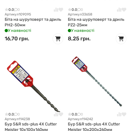
0.0
0
0.0
0
Артикул
109095
Артикул
33658
Біта на шуруповерт та дриль
Біта на шуруповерт та дриль
РH2-50мм
РZ2-25мм
У наявності
У наявності
16,70 грн.
8,25 грн.
0.0
0
0.0
0
Артикул
114238
Артикул
114242
Бур S&R sds-plus 4X Cutter
Бур S&R sds-plus 4X Cutter
Meister 10x100x160мм
Meister 10x200x260мм