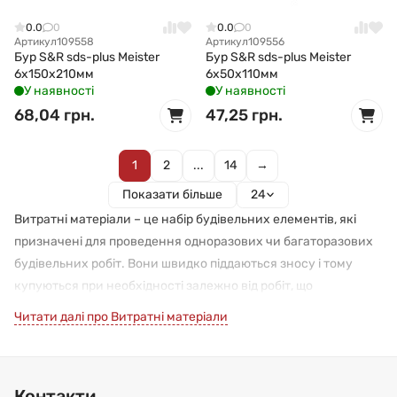
0.0
0
0.0
0
Артикул
109558
Артикул
109556
Бур S&R sds-plus Meister
Бур S&R sds-plus Meister
6x150x210мм
6x50x110мм
У наявності
У наявності
68,04 грн.
47,25 грн.
1
2
...
14
→
Показати більше
24
Витратні матеріали – це набір будівельних елементів, які
призначені для проведення одноразових чи багаторазових
будівельних робіт. Вони швидко піддаються зносу і тому
купуються при необхідності залежно від робіт, що
проводяться. До таких матеріалів можна віднести бури по
Читати далі про Витратні матеріали
бетону, відрізні диски по металу, алмазні круги, шліфувальні
диски, скоби для зшивачів, мішки для сміття.
Витратні матеріали та їх використання
Контакти