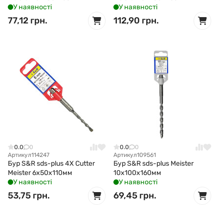
У наявності
У наявності
77,12 грн.
112,90 грн.
0.0
0
0.0
0
Артикул
114247
Артикул
109561
Бур S&R sds-plus 4X Cutter
Бур S&R sds-plus Meister
Meister 6x50x110мм
10x100x160мм
У наявності
У наявності
53,75 грн.
69,45 грн.