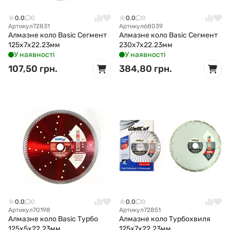
0.0
0
0.0
0
Артикул
72831
Артикул
68039
Алмазне коло Basic Сегмент
Алмазне коло Basic Сегмент
125x7x22.23мм
230x7x22.23мм
У наявності
У наявності
107,50 грн.
384,80 грн.
0.0
0
0.0
0
Артикул
70198
Артикул
72851
Алмазне коло Basic Турбо
Алмазне коло Турбохвиля
125x5x22.23мм
125x7x22.23мм