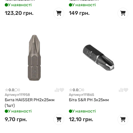
У наявності
У наявності
123,20 грн.
149 грн.
0.0
0
0.0
0
Артикул
111958
Артикул
111865
Бита HAISSER РН2x25мм
Біта S&R PH 3х25мм
(1шт)
У наявності
У наявності
9,70 грн.
12,10 грн.