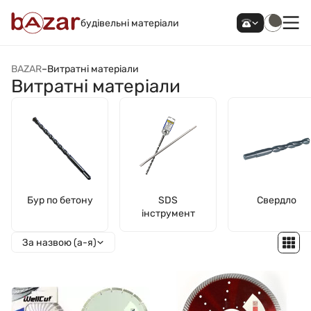
будівельні матеріали
BAZAR
–
Витратні матеріали
Витратні матеріали
Бур по бетону
SDS
Свердло
інструмент
За назвою (а-я)