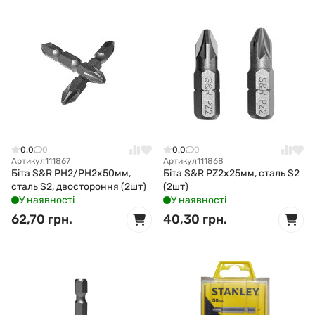
0.0
0
0.0
0
Артикул
111867
Артикул
111868
Біта S&R PH2/PH2x50мм,
Біта S&R PZ2x25мм, сталь S2
сталь S2, двостороння (2шт)
(2шт)
У наявності
У наявності
62,70 грн.
40,30 грн.