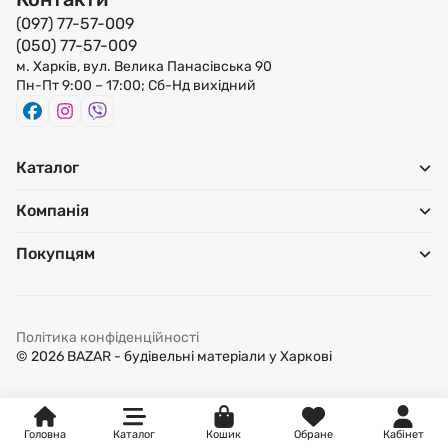
(097) 77-57-009
Бур по бетону є інструментом, який призначений для
(050) 77-57-009
пророблення отворів різного діаметру в різних твердих
м. Харків, вул. Велика Панасівська 90
Пн-Пт 9:00 – 17:00; Сб-Нд вихідний
бетонних, кам'яних або цегляних поверхнях або
підставах. Ними оснащуються перфоратори і з їх
допомогою можна просвердлювати отвори необхідної
глибини в стінах, підлогах та стелях різних будівель та
Каталог
споруд. Бури можуть мати різний діаметр та довжину.
Компанія
Відрізні диски по металу призначені для різання різних
видів металевих конструкцій та виробів. Диски можуть
Покупцям
мати різну товщину і зовнішній діаметр залежно від робіт
і габаритів інструменту (болгарки), на які вони будуть
встановлюватися. В основному застосовуються для
Політика конфіденційності
роботи з вуглецевими, легованими та конструкційними
© 2026 BAZAR - будівельні матеріали у Харкові
металевими виробами.
Діамантові круги призначені для роботи з різними
твердими матеріалами. Вони мають різний тип
Головна
Каталог
Кошик
Обране
Кабінет