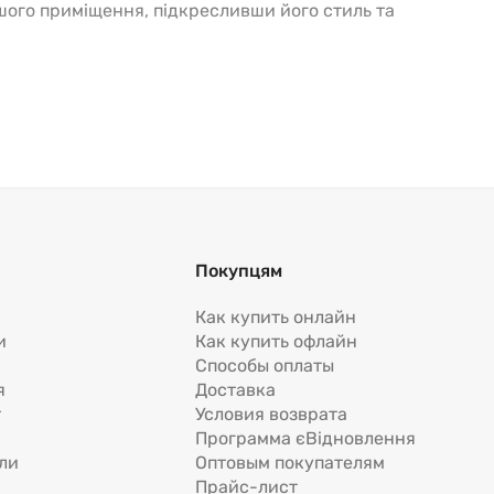
шого приміщення, підкресливши його стиль та
тність кольорів, текстур та матеріалів, щоб
нне поєднання з вашою підлогою та стінами.
 й стильне доповнення до вашого покриття для підлоги.
тер'єру.
Покупцям
онуємо різні варіанти стиків для плінтусів, які
Как купить онлайн
и
Как купить офлайн
Способы оплаты
иміщення. У нас в асортименті ви знайдете куточки
я
Доставка
тними.
т
Условия возврата
Программа єВідновлення
ли
Оптовым покупателям
Прайс-лист