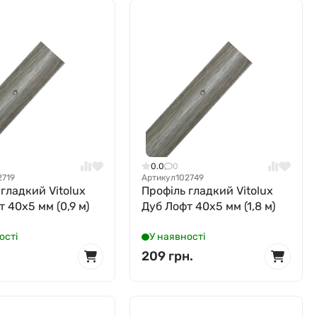
0.0
0
2719
Артикул
102749
 гладкий Vitolux
Профіль гладкий Vitolux
 40x5 мм (0,9 м)
Дуб Лофт 40x5 мм (1,8 м)
ості
У наявності
209 грн.