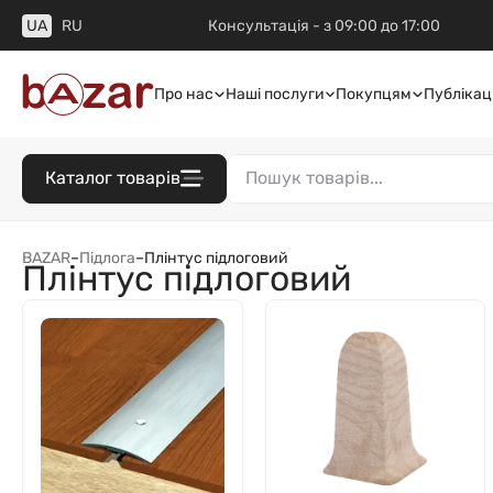
UA
RU
Консультація - з 09:00 до 17:00
Про нас
Наші послуги
Покупцям
Публікаці
Каталог товарів
BAZAR
–
Підлога
–
Плінтус підлоговий
Плінтус підлоговий