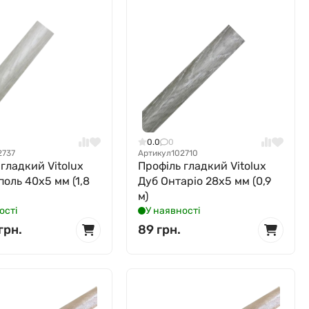
0.0
0
2737
Артикул
102710
 гладкий Vitolux
Профіль гладкий Vitolux
поль 40x5 мм (1,8
Дуб Онтаріо 28x5 мм (0,9
м)
ості
У наявності
грн.
89 грн.