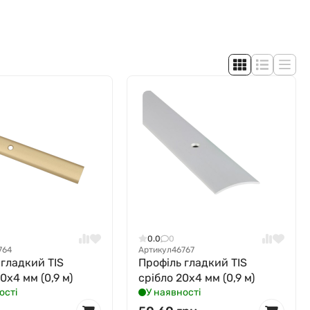
0.0
0
764
Артикул
46767
 гладкий TIS
Профіль гладкий TIS
0x4 мм (0,9 м)
срібло 20x4 мм (0,9 м)
ості
У наявності