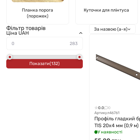
Планка порога
Куточки для плінтуса
(порожек)
Фільтр товарів
За назвою (а-я)
Ціна UAH
Показати
(
132
)
0.0
0
Артикул
46761
Профіль гладкий б
TIS 20x4 мм (0,9 м)
У наявності