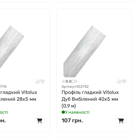
0.0
0
2714
Артикул
102742
 гладкий Vitolux
Профіль гладкий Vitolux
ілений 28x5 мм
Дуб Вибілений 40x5 мм
(0,9 м)
ості
У наявності
рн.
107 грн.