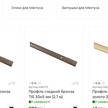
Стики для плінтуса
Заглушки для плінтуса
0.0
0
0.0
0
Артикул
46772
Артикул
46
ронза
Профіль гладкий бронза
Профіль
TIS 30x5 мм (2,7 м)
золото 2
У наявності
У наявн