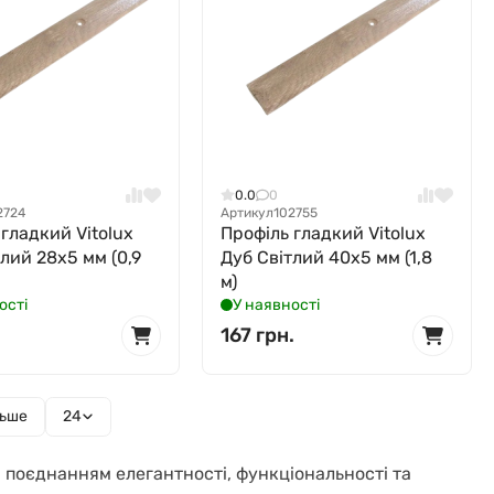
0.0
0
2724
Артикул
102755
 гладкий Vitolux
Профіль гладкий Vitolux
лий 28x5 мм (0,9
Дуб Світлий 40x5 мм (1,8
м)
ості
У наявності
167 грн.
льше
24
м поєднанням елегантності, функціональності та