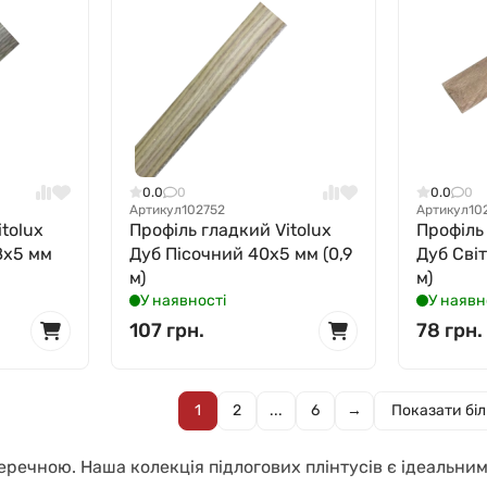
0.0
0
0.0
0
Артикул
102752
Артикул
10
tolux
Профіль гладкий Vitolux
Профіль
8x5 мм
Дуб Пісочний 40x5 мм (0,9
Дуб Світ
м)
м)
У наявності
У наявн
107 грн.
78 грн.
1
2
...
6
→
Показати бі
еречною. Наша колекція підлогових плінтусів є ідеальни