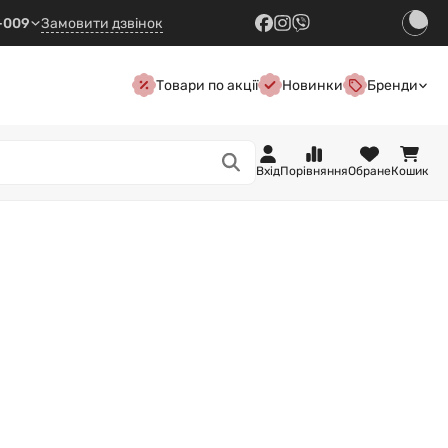
7-009
Замовити дзвінок
Товари по акції
Новинки
Бренди
Вхід
Порівняння
Обране
Кошик