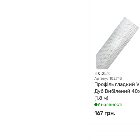
0.0
0
Артикул
102743
Профіль гладкий Vi
Дуб Вибілений 40
(1,8 м)
У наявності
167 грн.