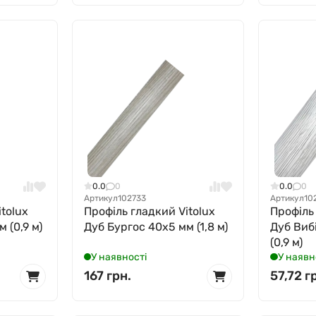
0.0
0
0.0
0
Артикул
102733
Артикул
10
tolux
Профіль гладкий Vitolux
Профіль
 (0,9 м)
Дуб Бургос 40x5 мм (1,8 м)
Дуб Виб
(0,9 м)
У наявності
У наявн
167 грн.
57,72 г