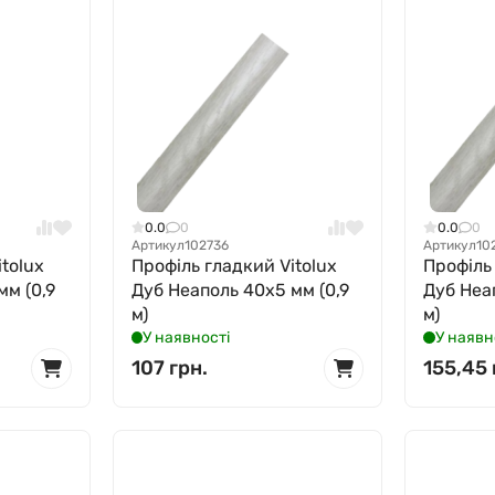
0.0
0
0.0
0
Артикул
102736
Артикул
10
tolux
Профіль гладкий Vitolux
Профіль
мм (0,9
Дуб Неаполь 40x5 мм (0,9
Дуб Неа
м)
м)
У наявності
У наявн
107 грн.
155,45 