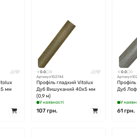
0.0
0
0.0
0
Артикул
102744
Артикул
10
tolux
Профіль гладкий Vitolux
Профіль
x5 мм
Дуб Вишуканий 40x5 мм
Дуб Лофт
(0,9 м)
У наявності
У наявн
107 грн.
61 грн.