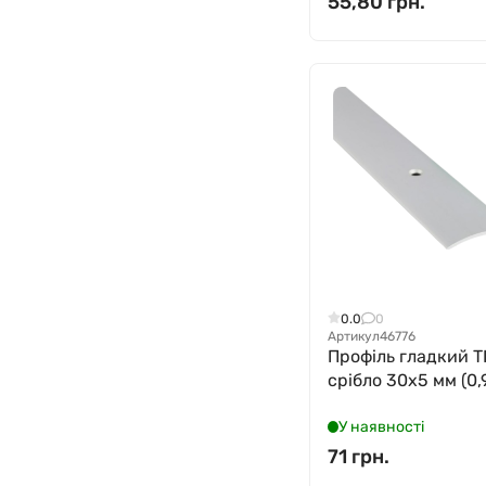
55,80 грн.
0.0
0
Артикул
46776
Профіль гладкий T
срібло 30x5 мм (0,9
У наявності
71 грн.