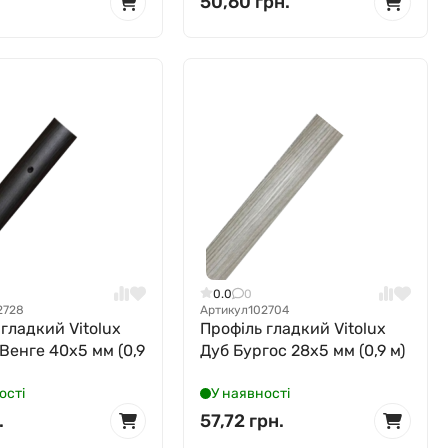
50,60 грн.
0.0
0
2728
Артикул
102704
 гладкий Vitolux
Профіль гладкий Vitolux
Венге 40x5 мм (0,9
Дуб Бургос 28x5 мм (0,9 м)
ості
У наявності
.
57,72 грн.