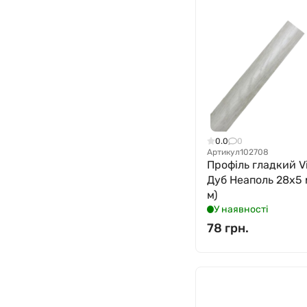
0.0
0
Артикул
102708
Профіль гладкий Vi
Дуб Неаполь 28x5 
м)
У наявності
78 грн.