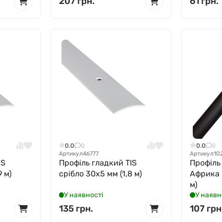
207 грн.
61 грн.
0.0
0
0.0
0
Артикул
46777
Артикул
10
IS
Профіль гладкий TIS
Профіль
 м)
срібло 30x5 мм (1,8 м)
Африка 
м)
У наявності
У наявн
135 грн.
107 грн