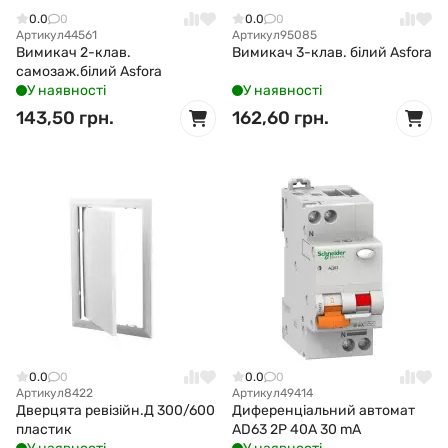
0.0
0
0.0
0
Артикул
44561
Артикул
95085
Вимикач 2-клав.
Вимикач 3-клав. білий Asfora
самозаж.білий Asfora
У наявності
У наявності
143,50 грн.
162,60 грн.
0.0
0
0.0
0
Артикул
8422
Артикул
49414
Дверцята ревізійн.Д 300/600
Диференціальний автомат
пластик
AD63 2P 40A 30 mA