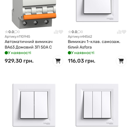
0.0
0
0.0
0
Артикул
110945
Артикул
44562
Автоматичний вимикач
Вимикач 1-клав. самозаж.
ВА63 Домовий 3П 50А С
білий Asfora
У наявності
У наявності
929,30 грн.
116,03 грн.