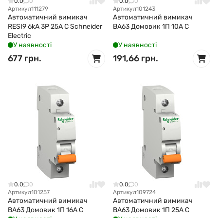
0.0
0
0.0
0
Артикул
111279
Артикул
101243
Автоматичний вимикач
Автоматичний вимикач
RESI9 6kA 3P 25A C Schneider
ВА63 Домовик 1П 10А С
Electric
У наявності
У наявності
677 грн.
191,66 грн.
0.0
0
0.0
0
Артикул
101257
Артикул
109724
Автоматичний вимикач
Автоматичний вимикач
ВА63 Домовик 1П 16А С
ВА63 Домовик 1П 25А С