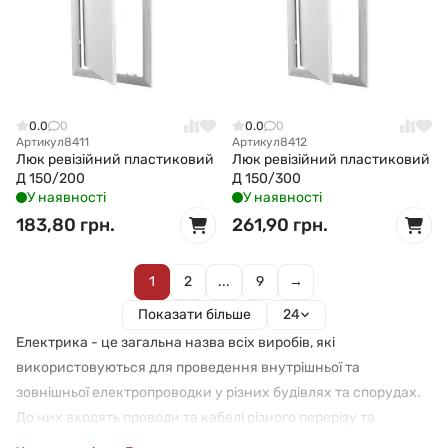
0.0
0
0.0
0
Артикул
8411
Артикул
8412
Люк ревізійний пластиковий
Люк ревізійний пластиковий
Д 150/200
Д 150/300
У наявності
У наявності
183,80 грн.
261,90 грн.
1
2
...
9
→
Показати більше
24
Електрика - це загальна назва всіх виробів, які
використовуються для проведення внутрішньої та
зовнішньої електропроводки у різних будівлях та спорудах.
До них входять проводи та кабелі різного перерізу та
кількості жил, розетки, вимикачі, рамки, силові коробки,