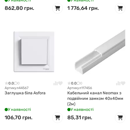
У наявності
У наявності
862,80 грн.
1 776,64 грн.
0.0
0
0.0
0
Артикул
44567
Артикул
117456
Заглушка біла Asfora
Кабельний канал Neomax з
подвійним замком 40x40мм
(2м)
У наявності
У наявності
106,70 грн.
85,31 грн.