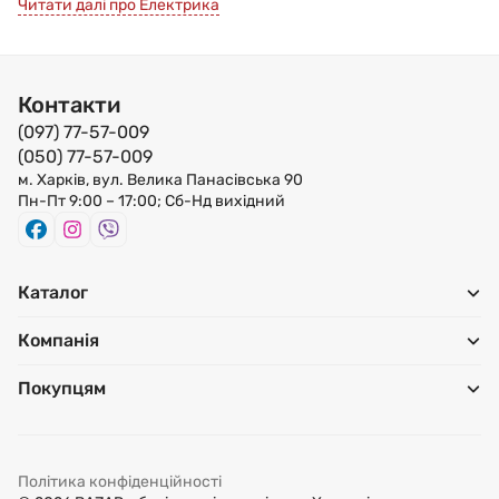
Читати далі про Електрика
квартирні щитки, запобіжники, ПЗВ та інші елементи.
Види виробів для створення електропроводки
Контакти
Провід призначений для влаштування проводки
(097) 77-57-009
всередині будівель та споруд. Вони мають різні види в
(050) 77-57-009
залежності від застосування, але найбільшим попитом
м. Харків, вул. Велика Панасівська 90
Пн-Пт 9:00 – 17:00; Сб-Нд вихідний
користуються дроти марки ПВС, які мають круглий
переріз та кручені мідні жили. Зверху захищені
водонепроникною оболонкою з полівінілхлориду та
застосовуються для підключення побутових споживачів
Каталог
електроенергії. ШВВП також призначено для побутового
Компанія
використання. Являє собою кручений електропровід з
мідної або мідно-лудженої тонкої тяганини.
Покупцям
Вилки призначені для підключення до електричних
дротів та підключення різних електричних приладів.
Політика конфіденційності
Вони можуть бути білими або мати різні кольори. Існують