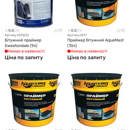
0.0
0
0.0
0
Артикул
59602
Артикул
817
Бітумний праймер
Праймер бітумний AquaMast
Sweetondale (9л)
(10л)
Немає в наявності
Немає в наявності
Ціна по запиту
Ціна по запиту