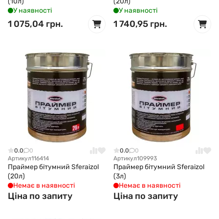
(10л)
(20л)
У наявності
У наявності
1 075,04 грн.
1 740,95 грн.
0.0
0
0.0
0
Артикул
116414
Артикул
109993
Праймер бітумний Sferaizol
Праймер бітумний Sferaizol
(20л)
(3л)
Немає в наявності
Немає в наявності
Ціна по запиту
Ціна по запиту