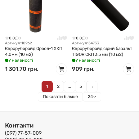
0.0
0
0.0
0
Артикул
110962
Артикул
154733
Євроруберойд Ореол-1 ХКП
Євроруберойд сірий базальт
4,0мм (10 м2)
TIGOR СКП 3,5 мм (10 м2)
У наявності
У наявності
1 301,70 грн.
909 грн.
1
2
...
5
→
Показати більше
24
Контакти
(097) 77-57-009