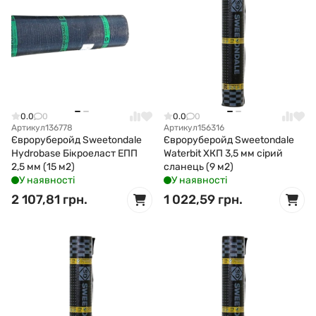
0.0
0
0.0
0
Артикул
136778
Артикул
156316
Євроруберойд Sweetondale
Євроруберойд Sweetondale
Hydrobase Бікроеласт ЕПП
Waterbit ХКП 3,5 мм сірий
2,5 мм (15 м2)
сланець (9 м2)
У наявності
У наявності
2 107,81 грн.
1 022,59 грн.