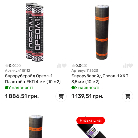
0.0
0
0.0
0
Артикул
115112
Артикул
113623
Євроруберойд Ореол-1
Євроруберойд Ореол-1 ХКП
Пластобіт ЕКП 4 мм (10 м2)
3,5 мм (10 м2)
У наявності
У наявності
1 886,51 грн.
1 139,51 грн.
Низька ціна!