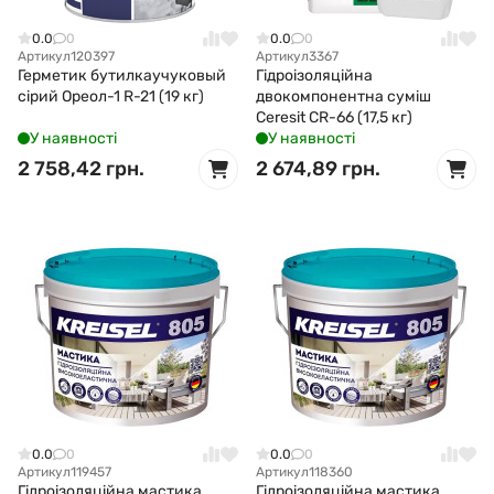
0.0
0
0.0
0
Артикул
120397
Артикул
3367
Герметик бутилкаучуковый
Гідроізоляційна
сірий Ореол-1 R-21 (19 кг)
двокомпонентна суміш
Ceresit CR-66 (17,5 кг)
У наявності
У наявності
2 758,42 грн.
2 674,89 грн.
0.0
0
0.0
0
Артикул
119457
Артикул
118360
Гідроізоляційна мастика
Гідроізоляційна мастика