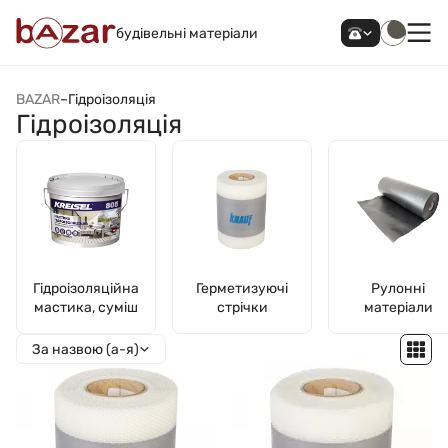
будівельні матеріали
BAZAR
–
Гідроізоляція
Гідроізоляція
Гідроізоляційна
Герметизуючі
Рулонні
мастика, суміш
стрічки
матеріали
За назвою (а-я)