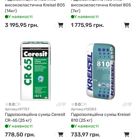
високоеластична Kreisel 805
високоеластична Kreisel 805
(14кг)
(7кг)
У наявності
У наявності
3 195,95 грн.
1 775,95 грн.
0.0
0
0.0
0
Артикул
97757
Артикул
12083
Гідроізоляційна суміш Ceresit
Гідроізоляційна суміш Kreisel
CR-65 (25 кг)
810 (25 кг)
У наявності
У наявності
778,50 грн.
733,97 грн.