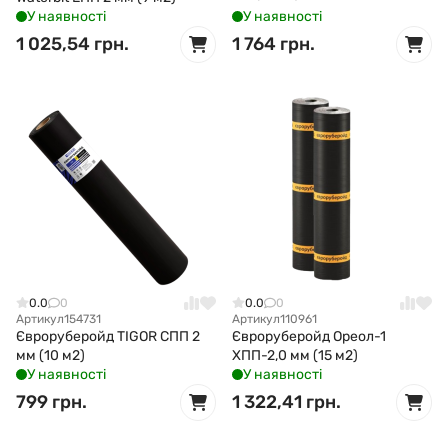
У наявності
У наявності
1 025,54 грн.
1 764 грн.
0.0
0
0.0
0
Артикул
154731
Артикул
110961
Євроруберойд TIGOR СПП 2
Євроруберойд Ореол-1
мм (10 м2)
ХПП-2,0 мм (15 м2)
У наявності
У наявності
799 грн.
1 322,41 грн.