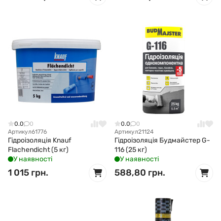
0.0
0
0.0
0
Артикул
61776
Артикул
21124
Гідроізоляція Knauf
Гідроізоляція Будмайстер G-
Flachendicht (5 кг)
116 (25 кг)
У наявності
У наявності
1 015 грн.
588,80 грн.