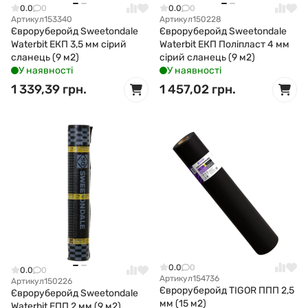
0.0
0
0.0
0
Артикул
153340
Артикул
150228
Євроруберойд Sweetondale
Євроруберойд Sweetondale
Waterbit ЕКП 3,5 мм сірий
Waterbit ЕКП Поліпласт 4 мм
сланець (9 м2)
сірий сланець (9 м2)
У наявності
У наявності
1 339,39 грн.
1 457,02 грн.
0.0
0
0.0
0
Артикул
154736
Артикул
150226
Євроруберойд TIGOR ППП 2,5
Євроруберойд Sweetondale
мм (15 м2)
Waterbit ЕПП 2 мм (9 м2)