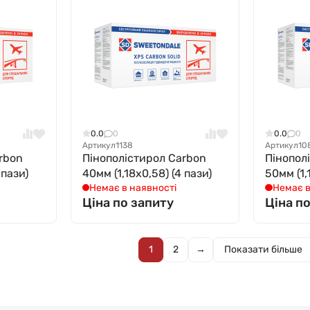
0.0
0
0.0
0
Артикул
1138
Артикул
10
rbon
Пінополістирол Carbon
Пінопол
 пази)
40мм (1,18х0,58) (4 пази)
50мм (1,
Немає в наявності
Немає в
Ціна по запиту
Ціна п
1
2
→
Показати більше