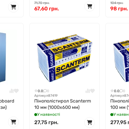
71,70 грн.
104 грн.
67,60 грн.
98 грн.
0.0
0
0.0
0
Артикул
87419
Артикул
87
oboard
Пінополістирол Scanterm
Пінопол
ази)
10 мм (1000x600 мм)
100 мм 
У наявності
У наявн
27,75 грн.
277,95 