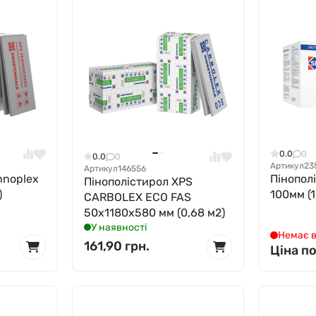
0.0
0
0.0
0
Артикул
23
Артикул
146556
hnoplex
Пінопол
Пінополістирол XPS
)
100мм (1
CARBOLEX ECO FAS
50x1180x580 мм (0,68 м2)
У наявності
Немає в
161,90 грн.
Ціна п