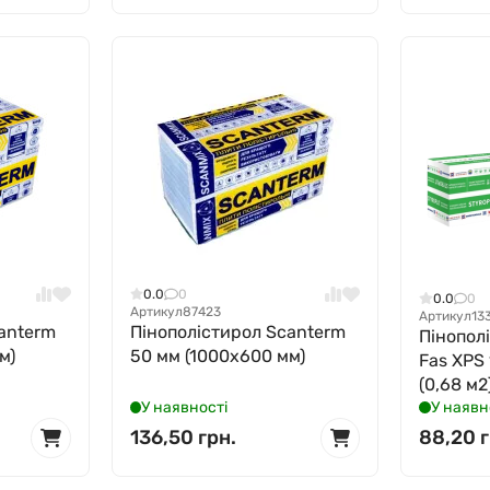
0.0
0
0.0
0
Артикул
87423
Артикул
13
anterm
Пінополістирол Scanterm
Пінополі
м)
50 мм (1000x600 мм)
Fas XPS
(0,68 м2
У наявності
У наявн
136,50 грн.
88,20 г