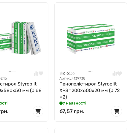
0.0
0
3246
Артикул
139738
стирол Styroplit
Пенополістирол Styroplit
0x580x50 мм (0,68
XPS 1200x600x20 мм (0,72
м2)
ості
У наявності
грн.
67,57 грн.