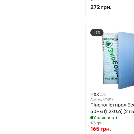
272 грн.
-6%
0.0
0
Артикул
11817
Пінополістирол Ec
50мм (1,2х0,6) (2 п
У наявності
175 грн.
165 грн.