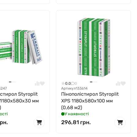
0.0
0
3247
Артикул
133614
стирол Styroplit
Пінополістирол Styroplit
 1180x580x30 мм
XPS 1180x580x100 мм
)
(0,68 м2)
ості
У наявності
рн.
296,81 грн.