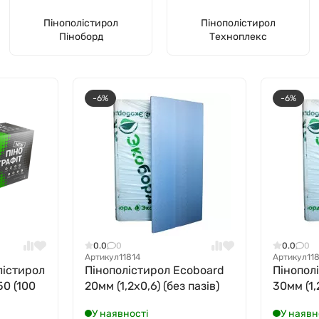
Пінополістирол
Пінополістирол
Піноборд
Техноплекс
-6%
-6%
0.0
0
0.0
0
Артикул
11814
Артикул
11
лістирол
Пінополістирол Ecoboard
Пінопол
50 (100
20мм (1,2х0,6) (без пазів)
30мм (1,
У наявності
У наявн