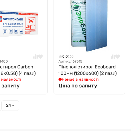
0.0
0
8400
Артикул
69515
істирол Carbon
Пінополістирол Ecoboard
18х0,58) (4 пази)
100мм (1200х600) (2 пази)
 наявності
Немає в наявності
о запиту
Ціна по запиту
24