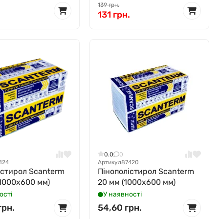
139 грн.
131 грн.
0.0
0
424
Артикул
87420
істирол Scanterm
Пінополістирол Scanterm
(1000x600 мм)
20 мм (1000x600 мм)
ості
У наявності
грн.
54,60 грн.