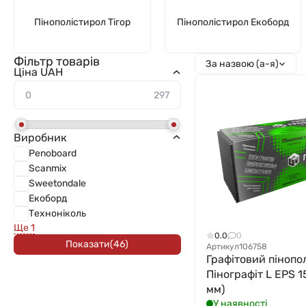
Пінополістирол Тігор
Пінополістирол Екоборд
Фільтр товарів
За назвою (а-я)
Ціна UAH
Виробник
Penoboard
Scanmix
Sweetondale
Екоборд
Техноніколь
Ще 1
0.0
0
Показати
(
46
)
Артикул
106758
Графітовий пінопо
Пінографіт L EPS 1
мм)
У наявності