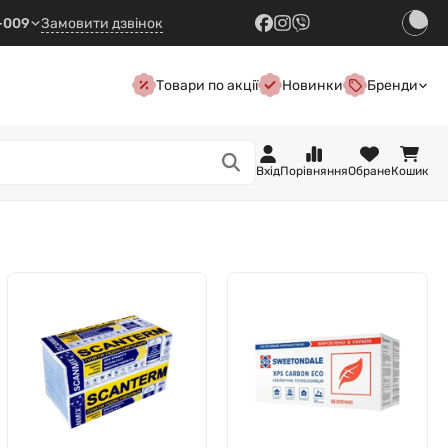
7-009
Замовити дзвінок
Товари по акції
Новинки
Бренди
Вхід
Порівняння
Обране
Кошик