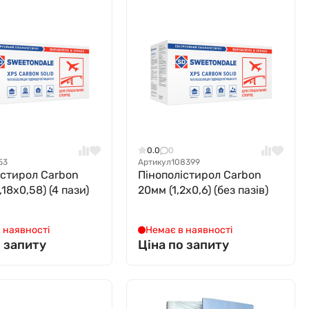
0.0
0
53
Артикул
108399
істирол Carbon
Пінополістирол Carbon
,18х0,58) (4 пази)
20мм (1,2х0,6) (без пазів)
 наявності
Немає в наявності
о запиту
Ціна по запиту