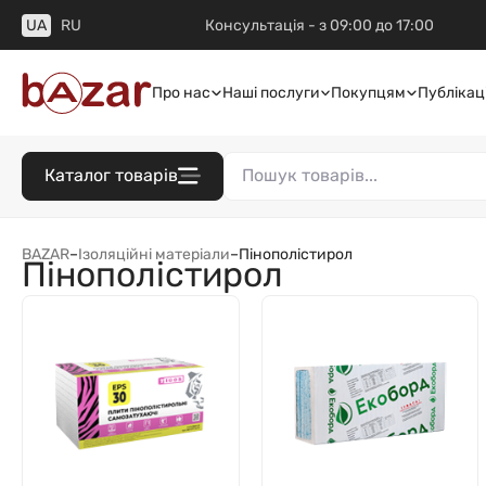
UA
RU
Консультація - з 09:00 до 17:00
Про нас
Наші послуги
Покупцям
Публікаці
Каталог товарів
BAZAR
–
Ізоляційні матеріали
–
Пінополістирол
Пінополістирол