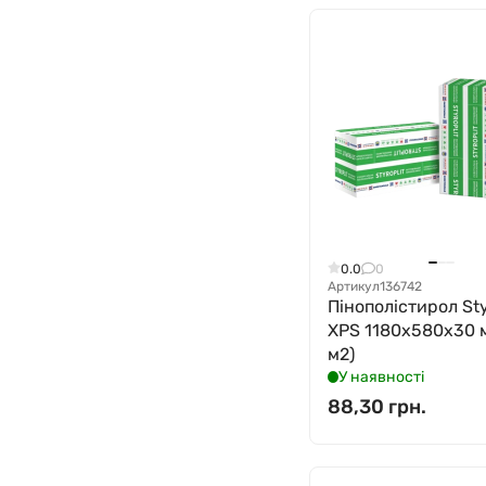
0.0
0
Артикул
136742
Пінополістирол Sty
XPS 1180x580x30 м
м2)
У наявності
88,30 грн.