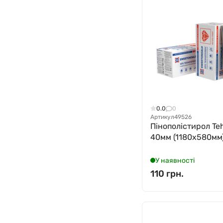
0.0
0
Артикул
49526
Пінополістирол Te
40мм (1180x580мм
У наявності
110 грн.