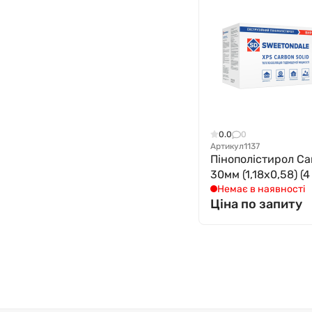
0.0
0
Артикул
1137
Пінополістирол Ca
30мм (1,18х0,58) (4
Немає в наявності
Ціна по запиту