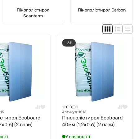
Пінополістирол
Пінополістирол Carbon
Scаnterm
-6%
0.0
0
815
Артикул
11816
істирол Ecoboard
Пінополістирол Ecoboard
2х0,6) (2 пази)
40мм (1,2х0,6) (2 пази)
ості
У наявності