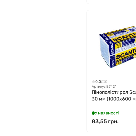
0.0
0
Артикул
87421
Пінополістирол Sc
30 мм (1000x600 м
У наявності
83,55 грн.