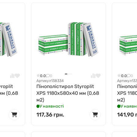
0.0
0
0.0
0
Артикул
138334
Артикул
13
roplit
Пінополістирол Styroplit
Пінополі
м (0,68
XPS 1180x580x40 мм (0,68
XPS 118
м2)
м2)
У наявності
У наявн
117,36 грн.
141,90 